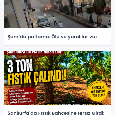
Şam’da patlama: Ölü ve yaralılar var
Şanlıurfa'da Fıstık Bahçesine Hırsız Girdi: