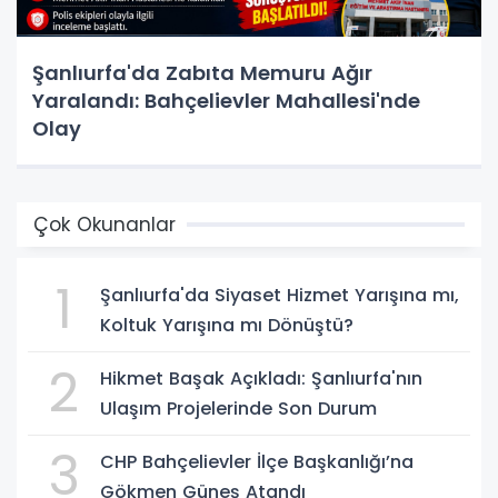
Şanlıurfa'da Zabıta Memuru Ağır
Yaralandı: Bahçelievler Mahallesi'nde
Olay
Çok Okunanlar
1
Şanlıurfa'da Siyaset Hizmet Yarışına mı,
Koltuk Yarışına mı Dönüştü?
2
Hikmet Başak Açıkladı: Şanlıurfa'nın
Ulaşım Projelerinde Son Durum
3
CHP Bahçelievler İlçe Başkanlığı’na
Gökmen Güneş Atandı