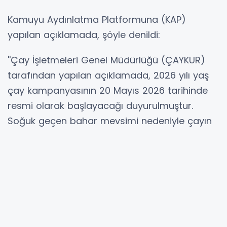
Kamuyu Aydınlatma Platformuna (KAP)
yapılan açıklamada, şöyle denildi:
''Çay İşletmeleri Genel Müdürlüğü (ÇAYKUR)
tarafından yapılan açıklamada, 2026 yılı yaş
çay kampanyasının 20 Mayıs 2026 tarihinde
resmi olarak başlayacağı duyurulmuştur.
Soğuk geçen bahar mevsimi nedeniyle çayın
bu yıl geç olgunlaştığı ancak erken olgunlaşan
bölgelerde ve hasat sürecini başlatmaya
hazır müstahsiller için kampanyanın açılacağı
belirtilmiştir. Bu çerçevede, şirketimizin 2026
yılı çay üretim sezonu da ilk sürgün hasadıyla
başlamış bulunmaktadır. Sezonun açılışı,