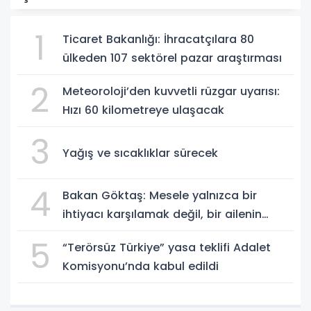
1
Ticaret Bakanlığı: İhracatçılara 80
ülkeden 107 sektörel pazar araştırması
2
Meteoroloji’den kuvvetli rüzgar uyarısı:
Hızı 60 kilometreye ulaşacak
3
Yağış ve sıcaklıklar sürecek
4
Bakan Göktaş: Mesele yalnızca bir
ihtiyacı karşılamak değil, bir ailenin
güçlenmesi
5
“Terörsüz Türkiye” yasa teklifi Adalet
Komisyonu’nda kabul edildi