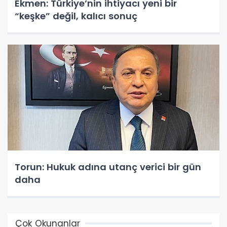
Ekmen: Türkiye’nin ihtiyacı yeni bir
“keşke” değil, kalıcı sonuç
Torun: Hukuk adına utanç verici bir gün
daha
Çok Okunanlar