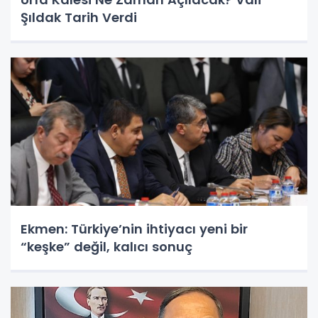
Şıldak Tarih Verdi
Ekmen: Türkiye’nin ihtiyacı yeni bir
“keşke” değil, kalıcı sonuç