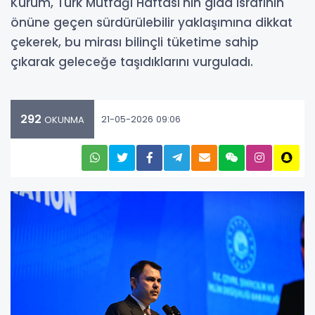
Kurum, Türk Mutfağı Haftası'nın gıda israfının
önüne geçen sürdürülebilir yaklaşımına dikkat
çekerek, bu mirası bilinçli tüketime sahip
çıkarak geleceğe taşıdıklarını vurguladı.
292
21-05-2026 09:06
OKUNMA