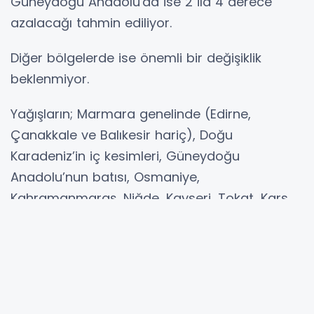
Güneydoğu Anadolu'da ise 2 ila 4 derece
azalacağı tahmin ediliyor.
Diğer bölgelerde ise önemli bir değişiklik
beklenmiyor.
Yağışların; Marmara genelinde (Edirne,
Çanakkale ve Balıkesir hariç), Doğu
Karadeniz’in iç kesimleri, Güneydoğu
Anadolu’nun batısı, Osmaniye,
Kahramanmaraş, Niğde, Kayseri, Tokat, Kars,
Ardahan ve Hakkari çevreleri ile Adana’nın
kuzey ve doğu kesimlerinde yer yer kuvvetli
olması bekleniyor.
Kuvvetli yağışların neden olabileceği