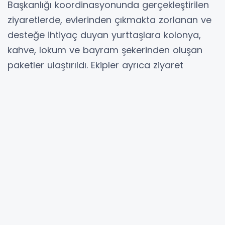
Başkanlığı koordinasyonunda gerçekleştirilen
ziyaretlerde, evlerinden çıkmakta zorlanan ve
desteğe ihtiyaç duyan yurttaşlara kolonya,
kahve, lokum ve bayram şekerinden oluşan
paketler ulaştırıldı. Ekipler ayrıca ziyaret
ettikleri yurttaşların talep, ihtiyaç ve önerilerini
kayıt altına aldı.
Öte yandan belediyeye bağlı Yaşlılara Hizmet
Merkezi ve Lokali’nde 65 yaş ve üzeri
yurttaşlara üyelik sistemiyle hizmet verildiği,
merkez bünyesinde ev temizliği, sağlık takibi,
fizyoterapi, diyetisyen danışmanlığı, berber
hizmeti, ayni yardım ve medikal malzeme
desteği gibi hizmetlerin sunulmaya devam