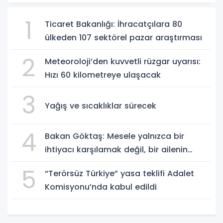
1
Ticaret Bakanlığı: İhracatçılara 80
ülkeden 107 sektörel pazar araştırması
2
Meteoroloji’den kuvvetli rüzgar uyarısı:
Hızı 60 kilometreye ulaşacak
3
Yağış ve sıcaklıklar sürecek
4
Bakan Göktaş: Mesele yalnızca bir
ihtiyacı karşılamak değil, bir ailenin
güçlenmesi
5
“Terörsüz Türkiye” yasa teklifi Adalet
Komisyonu’nda kabul edildi