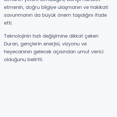
etmenin, doğru bilgiye ulaşmanın ve hakikati
savunmanın da büyük önem taşıdığını ifade
etti.
Teknolojinin hızlı değişimine dikkat çeken
Duran, gençlerin enerjisi, vizyonu ve
heyecanının gelecek açısından umut verici
olduğunu belirtti.
Açıklamada,
Recep Tayyip Erdoğan
liderliğinde Türkiye’nin teknolojiye yön veren,
dijital alanda söz sahibi olan ve kendi
hikâyesini güçlü şekilde anlatan bir ülke olma
hedefi doğrultusunda ilerlediği vurgulandı.
Duran ayrıca, geleceğin Türkiye’sinin üreten,