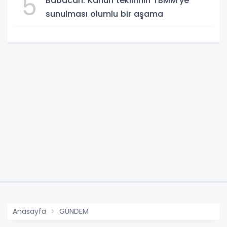
5
Babacan: Kanun teklifinin TBMM'ye
sunulması olumlu bir aşama
Anasayfa
GÜNDEM