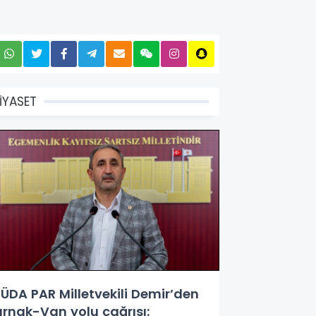
İYASET
ÜDA PAR Milletvekili Demir’den
ırnak-Van yolu çağrısı: