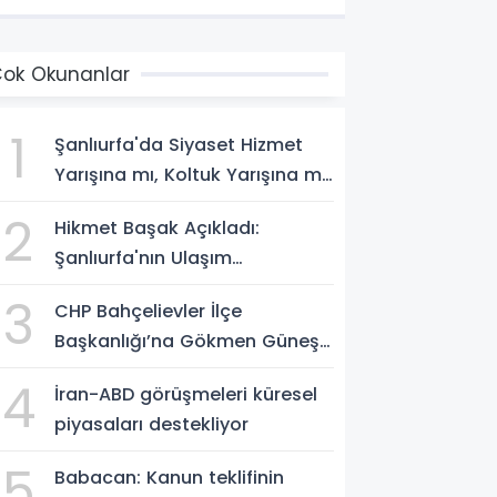
ok Okunanlar
1
Şanlıurfa'da Siyaset Hizmet
Yarışına mı, Koltuk Yarışına mı
Dönüştü?
2
Hikmet Başak Açıkladı:
Şanlıurfa'nın Ulaşım
Projelerinde Son Durum
3
CHP Bahçelievler İlçe
Başkanlığı’na Gökmen Güneş
Atandı
4
İran-ABD görüşmeleri küresel
piyasaları destekliyor
5
Babacan: Kanun teklifinin