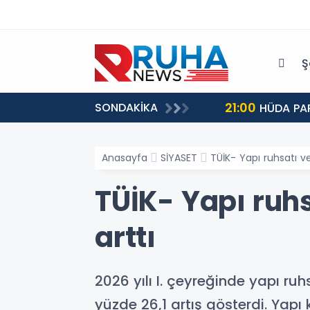
Ş
21:00
SONDAKİKA
HÜDA PAR
Anasayfa
SİYASET
TÜİK- Yapı ruhsatı v
TÜİK- Yapı ruhs
arttı
2026 yılı I. çeyreğinde yapı ru
yüzde 26,1 artış gösterdi. Yapı 