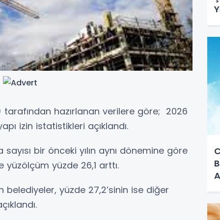
Y
d
) tarafından hazırlanan verilere göre; 2026
apı izin istatistikleri açıklandı.
a sayısı bir önceki yılın aynı dönemine göre
C
B
ve yüzölçüm yüzde 26,1 arttı.
A
belediyeler, yüzde 27,2’sinin ise diğer
açıklandı.