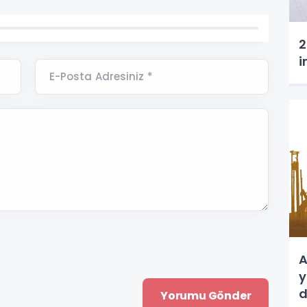
2
i
E-Posta Adresiniz *
A
y
d