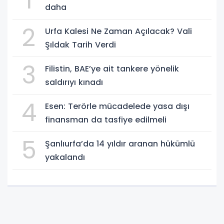
1
daha
2
Urfa Kalesi Ne Zaman Açılacak? Vali
Şıldak Tarih Verdi
3
Filistin, BAE’ye ait tankere yönelik
saldırıyı kınadı
4
Esen: Terörle mücadelede yasa dışı
finansman da tasfiye edilmeli
5
Şanlıurfa’da 14 yıldır aranan hükümlü
yakalandı