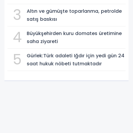
Yaz-Kış Koruyun"
3
Altın ve gümüşte toparlanma, petrolde
satış baskısı
4
Büyükşehirden kuru domates üretimine
saha ziyareti
5
Gürlek:Türk adaleti Iğdır için yedi gün 24
saat hukuk nöbeti tutmaktadır