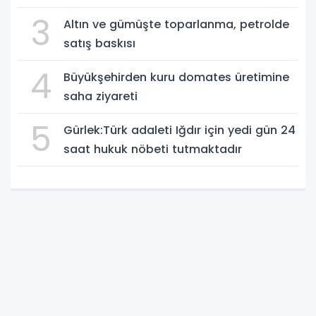
Yaz-Kış Koruyun"
3
Altın ve gümüşte toparlanma, petrolde
satış baskısı
4
Büyükşehirden kuru domates üretimine
saha ziyareti
5
Gürlek:Türk adaleti Iğdır için yedi gün 24
saat hukuk nöbeti tutmaktadır