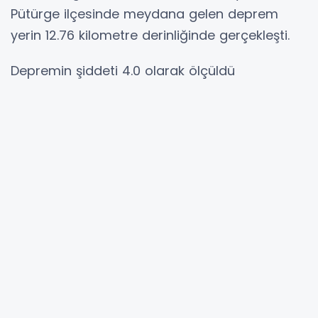
Pütürge ilçesinde meydana gelen deprem
yerin 12.76 kilometre derinliğinde gerçekleşti.
Depremin şiddeti 4.0 olarak ölçüldü
Hibya Haber Ajansı
YORUMLAR
Adınız *
E-Posta Adresiniz *