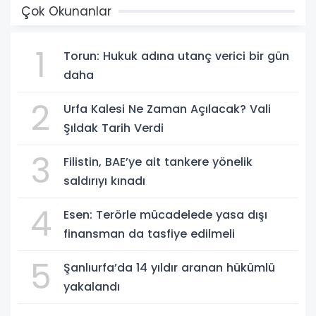
Çok Okunanlar
1
Torun: Hukuk adına utanç verici bir gün
daha
2
Urfa Kalesi Ne Zaman Açılacak? Vali
Şıldak Tarih Verdi
3
Filistin, BAE’ye ait tankere yönelik
saldırıyı kınadı
4
Esen: Terörle mücadelede yasa dışı
finansman da tasfiye edilmeli
5
Şanlıurfa’da 14 yıldır aranan hükümlü
yakalandı