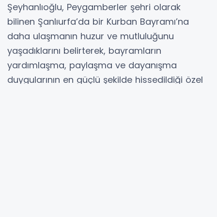
Şeyhanlıoğlu, Peygamberler şehri olarak
bilinen Şanlıurfa’da bir Kurban Bayramı’na
daha ulaşmanın huzur ve mutluluğunu
yaşadıklarını belirterek, bayramların
yardımlaşma, paylaşma ve dayanışma
duygularının en güçlü şekilde hissedildiği özel
günler olduğunu ifade etti.
Bayramların kırgınlıkların sona erdiği, sevgi ve
kardeşlik bağlarının güçlendiği anlamlı
zamanlar olduğuna dikkat çeken Şeyhanlıoğlu,
“Şanlıurfa’nın asırlardır taşıdığı misafirperverlik,
dayanışma ve kardeşlik ruhunun bu
bayramda da en güçlü şekilde yaşatılacağına
yürekten inanıyorum” dedi.
Şanlıurfa’nın sahip olduğu kültürel zenginlik ve