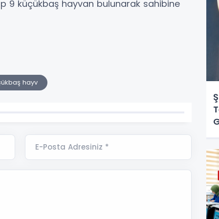
ıp 9 küçükbaş hayvan bulunarak sahibine
çükbaş hayv
Ş
T
E-Posta Adresiniz *