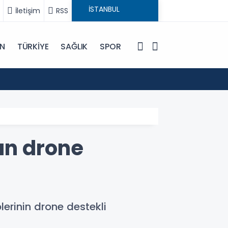
İletişim
RSS
IN
TÜRKİYE
SAĞLIK
SPOR
20:48
Yemen
an drone
erinin drone destekli