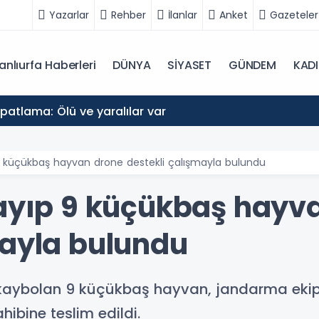
Yazarlar
Rehber
İlanlar
Anket
Gazeteler
anlıurfa Haberleri
DÜNYA
SİYASET
GÜNDEM
KAD
atlama: Ölü ve yaralılar var
 9 küçükbaş hayvan drone destekli çalışmayla bulundu
Kayıp 9 küçükbaş hayv
mayla bulundu
e kaybolan 9 küçükbaş hayvan, jandarma ekipl
ibine teslim edildi.