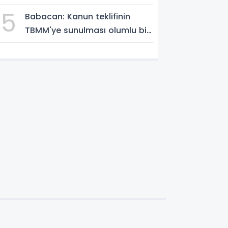
5
Babacan: Kanun teklifinin
TBMM'ye sunulması olumlu bir
aşama