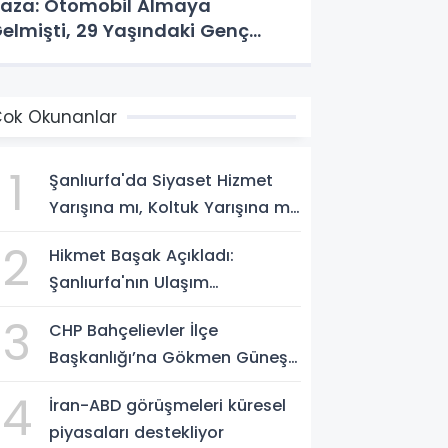
aza: Otomobil Almaya
elmişti, 29 Yaşındaki Genç
ayatını Kaybetti
ok Okunanlar
1
Şanlıurfa'da Siyaset Hizmet
Yarışına mı, Koltuk Yarışına mı
Dönüştü?
2
Hikmet Başak Açıkladı:
Şanlıurfa'nın Ulaşım
Projelerinde Son Durum
3
CHP Bahçelievler İlçe
Başkanlığı’na Gökmen Güneş
Atandı
4
İran-ABD görüşmeleri küresel
piyasaları destekliyor