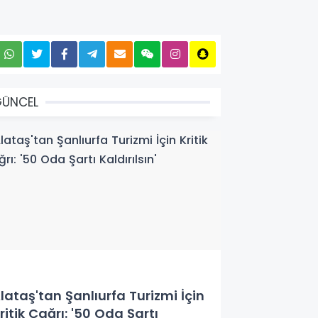
GÜNCEL
lataş'tan Şanlıurfa Turizmi İçin
ritik Çağrı: '50 Oda Şartı