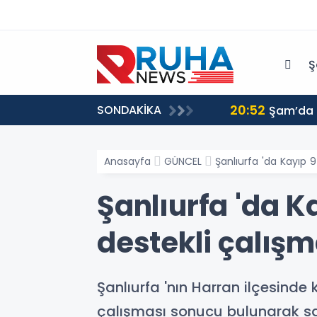
Ş
20:52
SONDAKİKA
ri harekete geçmeye davet ediyoruz
Şam’da p
Anasayfa
GÜNCEL
Şanlıurfa 'da Kayıp
Şanlıurfa 'da 
destekli çalış
Şanlıurfa 'nın Harran ilçesind
çalışması sonucu bulunarak sah