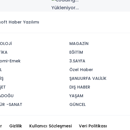
Yükleniyor...
isoft
Haber Yazılımı
OLOJİ
MAGAZİN
TİKA
EĞİTİM
omi-Emek
3.SAYFA
L
Özel Haber
İŞ
ŞANLIURFA VALİLİK
ŞET
DIŞ HABER
ADOĞU
YAŞAM
ÜR -SANAT
GÜNCEL
r
Gizlilik
Kullanıcı Sözleşmesi
Veri Politikası