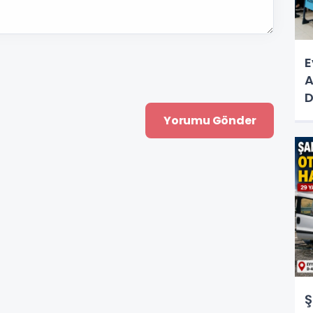
E
A
D
D
Ş