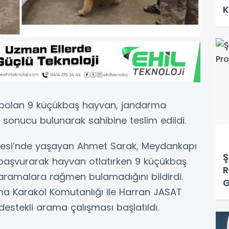
K
aybolan 9 küçükbaş hayvan, jandarma
ı sonucu bulunarak sahibine teslim edildi.
llesi’nde yaşayan Ahmet Sarak, Meydankapı
Ş
aşvurarak hayvan otlatırken 9 küçükbaş
R
aramalara rağmen bulamadığını bildirdi.
G
a Karakol Komutanlığı ile Harran JASAT
estekli arama çalışması başlatıldı.