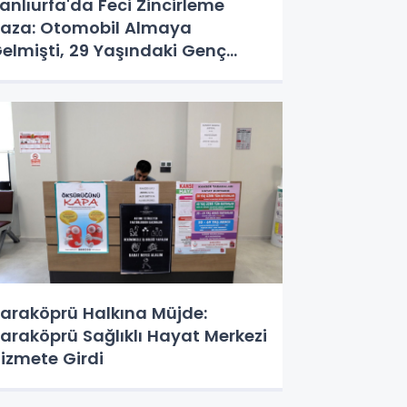
anlıurfa'da Feci Zincirleme
aza: Otomobil Almaya
elmişti, 29 Yaşındaki Genç
ayatını Kaybetti
araköprü Halkına Müjde:
araköprü Sağlıklı Hayat Merkezi
izmete Girdi