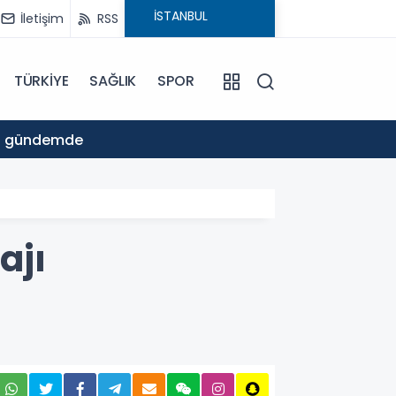
İletişim
RSS
TÜRKİYE
SAĞLIK
SPOR
09:20
an gündemde
CHP B
ajı