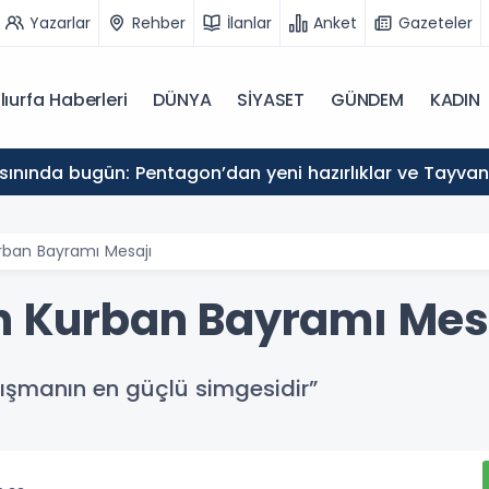
Yazarlar
Rehber
İlanlar
Anket
Gazeteler
lıurfa Haberleri
DÜNYA
SİYASET
GÜNDEM
KADIN
sınında bugün: Pentagon’dan yeni hazırlıklar ve Tayv
urban Bayramı Mesajı
an Kurban Bayramı Mes
ışmanın en güçlü simgesidir”