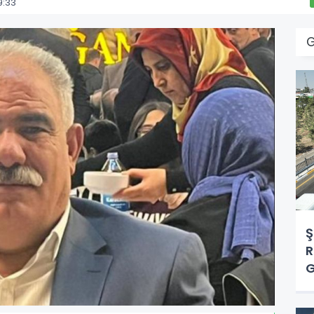
9:33
Ş
R
G