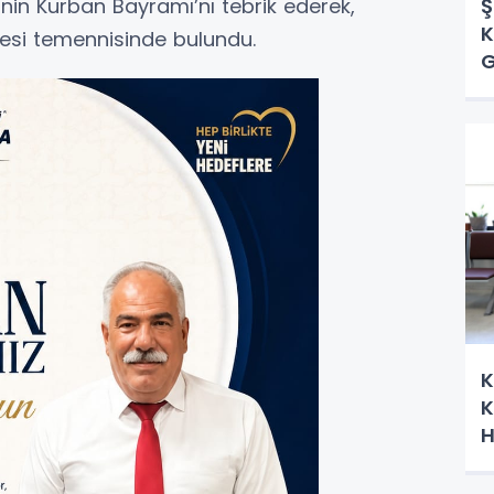
Ş
nin Kurban Bayramı’nı tebrik ederek,
K
mesi temennisinde bulundu.
G
H
K
K
H