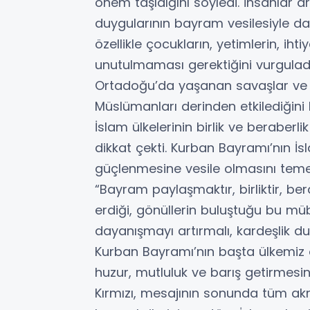
önem taşıdığını söyledi. İnsanlar 
duygularının bayram vesilesiyle da
özellikle çocukların, yetimlerin, iht
unutulmaması gerektiğini vurguladı
Ortadoğu’da yaşanan savaşlar ve 
Müslümanları derinden etkilediğini be
İslam ülkelerinin birlik ve beraber
dikkat çekti. Kurban Bayramı’nın İ
güçlenmesine vesile olmasını temenn
“Bayram paylaşmaktır, birliktir, bera
erdiği, gönüllerin buluştuğu bu m
dayanışmayı artırmalı, kardeşlik d
Kurban Bayramı’nın başta ülkemiz 
huzur, mutluluk ve barış getirmesini
Kırmızı, mesajının sonunda tüm akra