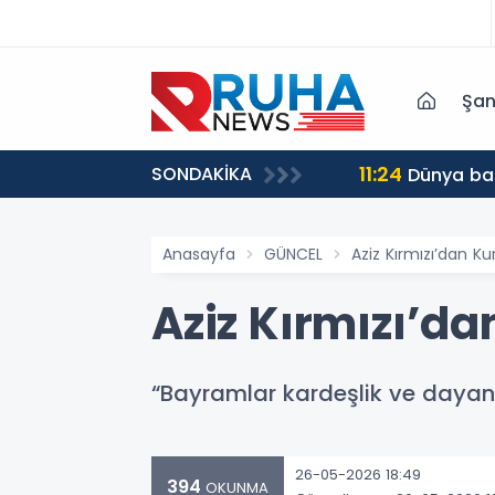
Şan
11:24
SONDAKİKA
Dünya ba
Anasayfa
GÜNCEL
Aziz Kırmızı’dan K
Aziz Kırmızı’d
“Bayramlar kardeşlik ve dayan
26-05-2026 18:49
394
OKUNMA