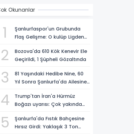
ok Okunanlar
1
Şanlıurfaspor'un Grubunda
Flaş Gelişme: O kulüp Ligden
Çekilme Kararı Aldı
2
Bozova'da 610 Kök Kenevir Ele
Geçirildi, 1 Şüpheli Gözaltında
3
81 Yaşındaki Hedibe Nine, 60
Yıl Sonra Şanlıurfa'da Ailesine
Kavuştu: Rabbime Şükürler
4
Trump'tan İran'a Hürmüz
Olsun
Boğazı uyarısı: Çok yakında
açılmazsa sert şekilde
5
Şanlıurfa'da Fıstık Bahçesine
vurulacak
Hırsız Girdi: Yaklaşık 3 Ton