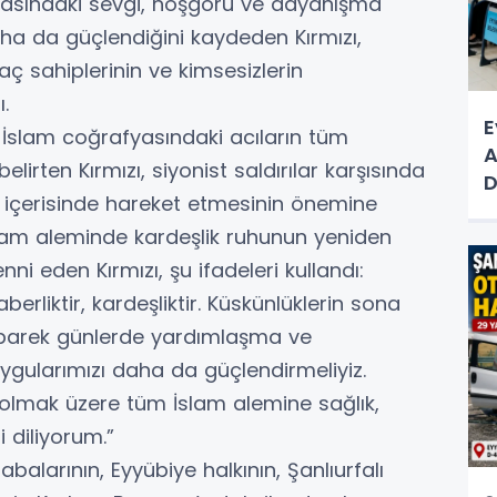
arasındaki sevgi, hoşgörü ve dayanışma
ha da güçlendiğini kaydeden Kırmızı,
iyaç sahiplerinin ve kimsesizlerin
.
E
İslam coğrafyasındaki acıların tüm
A
lirten Kırmızı, siyonist saldırılar karşısında
D
lik içerisinde hareket etmesinin önemine
D
slam aleminde kardeşlik ruhunun yeniden
i eden Kırmızı, şu ifadeleri kullandı:
berliktir, kardeşliktir. Küskünlüklerin sona
übarek günlerde yardımlaşma ve
uygularımızı daha da güçlendirmeliyiz.
olmak üzere tüm İslam alemine sağlık,
 diliyorum.”
balarının, Eyyübiye halkının, Şanlıurfalı