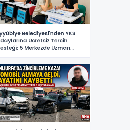
yyübiye Belediyesi'nden YKS
daylarına Ücretsiz Tercih
esteği: 5 Merkezde Uzman
anışmanlık