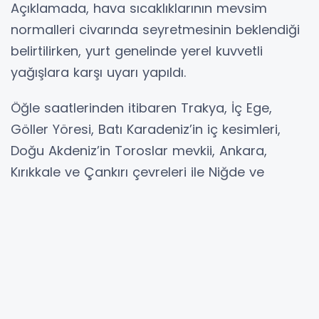
Açıklamada, hava sıcaklıklarının mevsim
normalleri civarında seyretmesinin beklendiği
belirtilirken, yurt genelinde yerel kuvvetli
yağışlara karşı uyarı yapıldı.
Öğle saatlerinden itibaren Trakya, İç Ege,
Göller Yöresi, Batı Karadeniz’in iç kesimleri,
Doğu Akdeniz’in Toroslar mevkii, Ankara,
Kırıkkale ve Çankırı çevreleri ile Niğde ve
Kayseri’nin doğu kesimlerinde yağışların yerel
olarak kuvvetli olacağı bildirildi.
Akşam saatlerinde ise Sakarya ve Düzce
çevrelerinde yağışların etkisini artırması
bekleniyor.