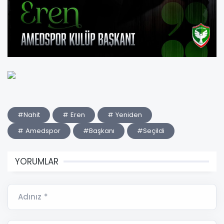
#Nahit
# Eren
# Yeniden
# Amedspor
#Başkanı
#Seçildi
YORUMLAR
Adınız *