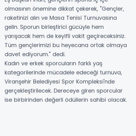
olmasının önemine dikkat çekerek, "Gençler,
raketinizi alın ve Masa Tenisi Turnuvasına
gelin. Sporun birleştirici gücüyle hem
yarışacak hem de keyifli vakit geçireceksiniz.
Tüm gençlerimizi bu heyecana ortak olmaya
davet ediyorum." dedi.
Kadın ve erkek sporcuların farklı yaş
kategorilerinde mücadele edeceği turnuva,
Viranşehir Belediyesi Spor Kompleksi'nde
gerçekleştirilecek. Dereceye giren sporcular
ise birbirinden değerli ödüllerin sahibi olacak.
Eş Başkan Serhat Dicle İnan, turnuvanın
dostluk ve kardeşlik ortamında geçmesini
temenni ederek, "Viranşehir'de sporu ve