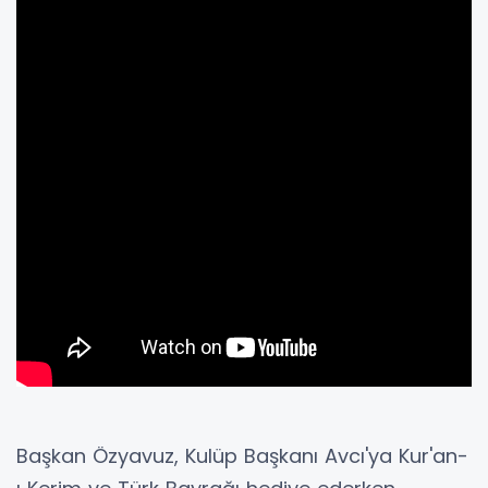
Başkan Özyavuz, Kulüp Başkanı Avcı'ya Kur'an-