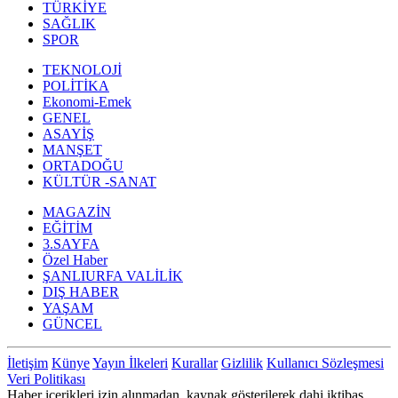
TÜRKİYE
SAĞLIK
SPOR
TEKNOLOJİ
POLİTİKA
Ekonomi-Emek
GENEL
ASAYİŞ
MANŞET
ORTADOĞU
KÜLTÜR -SANAT
MAGAZİN
EĞİTİM
3.SAYFA
Özel Haber
ŞANLIURFA VALİLİK
DIŞ HABER
YAŞAM
GÜNCEL
İletişim
Künye
Yayın İlkeleri
Kurallar
Gizlilik
Kullanıcı Sözleşmesi
Veri Politikası
Haber içerikleri izin alınmadan, kaynak gösterilerek dahi iktibas