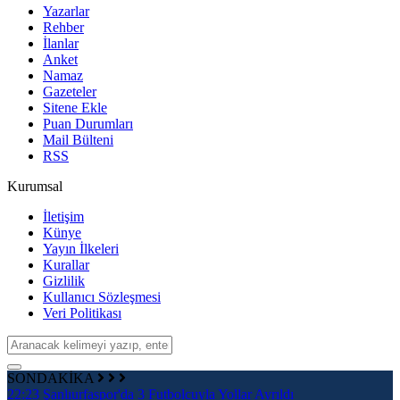
Yazarlar
Rehber
İlanlar
Anket
Namaz
Gazeteler
Sitene Ekle
Puan Durumları
Mail Bülteni
RSS
Kurumsal
İletişim
Künye
Yayın İlkeleri
Kurallar
Gizlilik
Kullanıcı Sözleşmesi
Veri Politikası
SONDAKİKA
22:23
Şanlıurfaspor'da 3 Futbolcuyla Yollar Ayrıldı