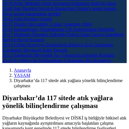
18:20
Şerif: Makkah Ortak Savunma Anlaşması tarihi bir adım
19:48
İran Dışişleri Sözcüsü Baqaei'den Trump'a petrol tepkisi:
Önce savaşı kazanmanız gerekir
20:42
Altın fiyatları yüseldi
20:37
Husiler’den saldırı: 2 asker yaşamını yitirdi
20:19
Şanlıurfaspor, Hazırlıklarını Çift Antrenmanla Sürdürdü
20:17
Muhtarın Önceden Aldırdığı Önlem Olası Faciayı Engelledi!
Bariyer Hayat Kurtardı
20:14
Filistin Konvoyu Şanlıurfa'da Binlerce Kişi Tarafından
Karşılandı: Duygusal Anlar Yaşandı
20:13
Şanlıurfalı Mevsimlik İşçi Giresun'da Denizde Boğuldu
20:10
Eyyübiye’de Yeşillendirme Çalışmaları Hız Kesmiyor
Anasayfa
YAŞAM
Diyarbakır’da 117 sitede atık yağlara yönelik bilinçlendirme
çalışması
Diyarbakır’da 117 sitede atık yağlara
yönelik bilinçlendirme çalışması
Diyarbakır Büyükşehir Belediyesi ve DİSKİ iş birliğiyle bitkisel atık
yağların kaynağında ayrıştırılması amacıyla başlatılan çalışma
kapsamında kent genelinde 117 sitede bilgilendirme faaliyetleri