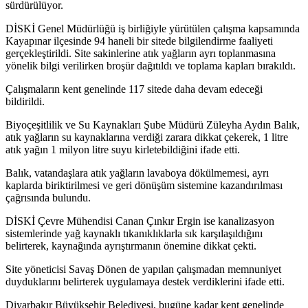
sürdürülüyor.
DİSKİ Genel Müdürlüğü iş birliğiyle yürütülen çalışma kapsamında
Kayapınar ilçesinde 94 haneli bir sitede bilgilendirme faaliyeti
gerçekleştirildi. Site sakinlerine atık yağların ayrı toplanmasına
yönelik bilgi verilirken broşür dağıtıldı ve toplama kapları bırakıldı.
Çalışmaların kent genelinde 117 sitede daha devam edeceği
bildirildi.
Biyoçeşitlilik ve Su Kaynakları Şube Müdürü Züleyha Aydın Balık,
atık yağların su kaynaklarına verdiği zarara dikkat çekerek, 1 litre
atık yağın 1 milyon litre suyu kirletebildiğini ifade etti.
Balık, vatandaşlara atık yağların lavaboya dökülmemesi, ayrı
kaplarda biriktirilmesi ve geri dönüşüm sistemine kazandırılması
çağrısında bulundu.
DİSKİ Çevre Mühendisi Canan Çınkır Ergin ise kanalizasyon
sistemlerinde yağ kaynaklı tıkanıklıklarla sık karşılaşıldığını
belirterek, kaynağında ayrıştırmanın önemine dikkat çekti.
Site yöneticisi Savaş Dönen de yapılan çalışmadan memnuniyet
duyduklarını belirterek uygulamaya destek verdiklerini ifade etti.
Diyarbakır Büyükşehir Belediyesi, bugüne kadar kent genelinde