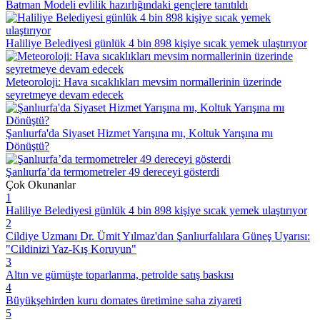
Batman Modeli evlilik hazırlığındaki gençlere tanıtıldı
Haliliye Belediyesi günlük 4 bin 898 kişiye sıcak yemek ulaştırıyor
Meteoroloji: Hava sıcaklıkları mevsim normallerinin üzerinde
seyretmeye devam edecek
Şanlıurfa'da Siyaset Hizmet Yarışına mı, Koltuk Yarışına mı
Dönüştü?
Şanlıurfa’da termometreler 49 dereceyi gösterdi
Çok Okunanlar
1
Haliliye Belediyesi günlük 4 bin 898 kişiye sıcak yemek ulaştırıyor
2
Cildiye Uzmanı Dr. Ümit Yılmaz'dan Şanlıurfalılara Güneş Uyarısı:
"Cildinizi Yaz-Kış Koruyun"
3
Altın ve gümüşte toparlanma, petrolde satış baskısı
4
Büyükşehirden kuru domates üretimine saha ziyareti
5