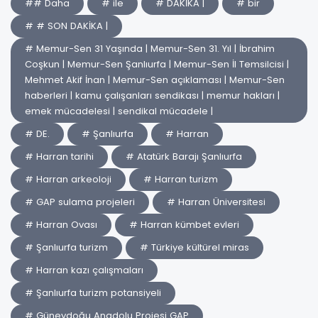
## Daha
# ile
# DAKİKA |
# bir
# # SON DAKİKA |
# Memur-Sen 31 Yaşında | Memur-Sen 31. Yıl | İbrahim
Coşkun | Memur-Sen Şanlıurfa | Memur-Sen İl Temsilcisi |
Mehmet Akif İnan | Memur-Sen açıklaması | Memur-Sen
haberleri | kamu çalışanları sendikası | memur hakları |
emek mücadelesi | sendikal mücadele |
# DE.
# Şanlıurfa
# Harran
# Harran tarihi
# Atatürk Barajı Şanlıurfa
# Harran arkeoloji
# Harran turizm
# GAP sulama projeleri
# Harran Üniversitesi
# Harran Ovası
# Harran kümbet evleri
# Şanlıurfa turizm
# Türkiye kültürel miras
# Harran kazı çalışmaları
# Şanlıurfa turizm potansiyeli
# Güneydoğu Anadolu Projesi GAP