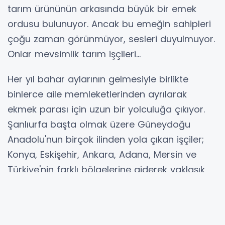
tarım ürününün arkasında büyük bir emek
ordusu bulunuyor. Ancak bu emeğin sahipleri
çoğu zaman görünmüyor, sesleri duyulmuyor.
Onlar mevsimlik tarım işçileri...
Her yıl bahar aylarının gelmesiyle birlikte
binlerce aile memleketlerinden ayrılarak
ekmek parası için uzun bir yolculuğa çıkıyor.
Şanlıurfa başta olmak üzere Güneydoğu
Anadolu'nun birçok ilinden yola çıkan işçiler;
Konya, Eskişehir, Ankara, Adana, Mersin ve
Türkiye'nin farklı bölgelerine giderek yaklaşık
beş ila altı ay boyunca tarlalarda çalışıyor.
Bu yolculuk sadece bir iş arayışı değil, aynı
zamanda zorlu bir yaşam mücadelesidir.