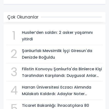
Çok Okunanlar
1
Husiler’den saldırı: 2 asker yaşamını
yitirdi
2
Şanlıurfalı Mevsimlik İşçi Giresun'da
Denizde Boğuldu
3
Filistin Konvoyu Şanlıurfa'da Binlerce Kişi
Tarafından Karşılandı: Duygusal Anlar
Yaşandı
4
Harran Üniversitesi Eczacı Alımında
Mülakatı Kaldırdı: Adaylar Noter
Kurasıyla Belirlenecek
5
Ticaret Bakanlığı: İhracatçılara 80