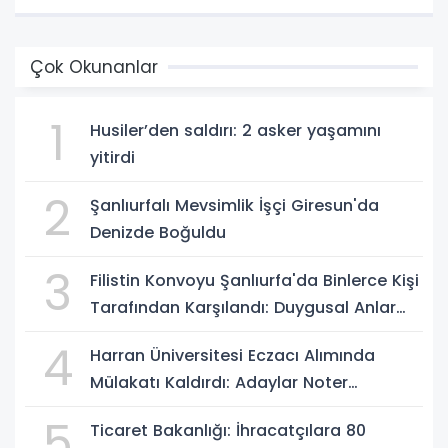
Çok Okunanlar
1
Husiler’den saldırı: 2 asker yaşamını
yitirdi
2
Şanlıurfalı Mevsimlik İşçi Giresun'da
Denizde Boğuldu
3
Filistin Konvoyu Şanlıurfa'da Binlerce Kişi
Tarafından Karşılandı: Duygusal Anlar
Yaşandı
4
Harran Üniversitesi Eczacı Alımında
Mülakatı Kaldırdı: Adaylar Noter
Kurasıyla Belirlenecek
5
Ticaret Bakanlığı: İhracatçılara 80