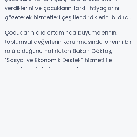
verdiklerini ve çocukların farklı ihtiyaçlarını
gözeterek hizmetleri çeşitlendirdiklerini bildirdi.
Çocukların aile ortamında büyümelerinin,
toplumsal değerlerin korunmasında önemli bir
rolü olduğunu hatırlatan Bakan Göktaş,
“Sosyal ve Ekonomik Destek” hizmeti ile
çocukları, ailelerinin yanında ve sosyal
çevreleri içerisinde desteklediklerini ifade etti.
Bakanlık olarak, çocukların eğitimli, sağlıklı ve
kendine güvenen birer fert olarak yetişmeleri,
güvenli ve sevgi dolu bir aile ortamında
büyümeleri için gayretle çalıştıklarının altını
çizen Bakan Göktaş, bu kapsamda,