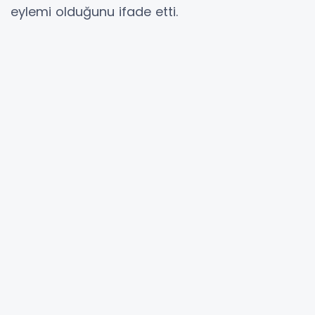
eylemi olduğunu ifade etti.
Açıklamada, saldırgan taraflara sağlanan her
türlü yardımın bu eylemlere doğrudan katkı
anlamına geldiği belirtilerek, bu durumun
sorumluluktan kaçmayı mümkün kılmadığı
savunuldu.
Hibya Haber Ajansı
YORUMLAR
Adınız *