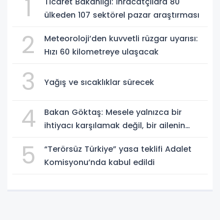
1
Ticaret Bakanlığı: İhracatçılara 80
ülkeden 107 sektörel pazar araştırması
2
Meteoroloji’den kuvvetli rüzgar uyarısı:
Hızı 60 kilometreye ulaşacak
3
Yağış ve sıcaklıklar sürecek
4
Bakan Göktaş: Mesele yalnızca bir
ihtiyacı karşılamak değil, bir ailenin
güçlenmesi
5
“Terörsüz Türkiye” yasa teklifi Adalet
Komisyonu’nda kabul edildi