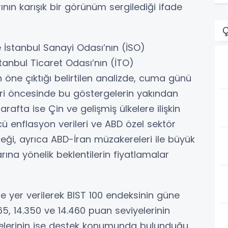
ının karışık bir görünüm sergilediği ifade
Ç
 İstanbul Sanayi Odası’nın (İSO)
stanbul Ticaret Odası’nın (İTO)
 öne çıktığı belirtilen analizde, cuma günü
eri öncesinde bu göstergelerin yakından
arafta ise Çin ve gelişmiş ülkelere ilişkin
cü enflasyon verileri ve ABD özel sektör
eceği, ayrıca ABD-İran müzakereleri ile büyük
rına yönelik beklentilerin fiyatlamalar
e yer verilerek BIST 100 endeksinin güne
265, 14.350 ve 14.460 puan seviyelerinin
iyelerinin ise destek konumunda bulunduğu