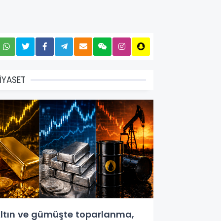
İYASET
ltın ve gümüşte toparlanma,