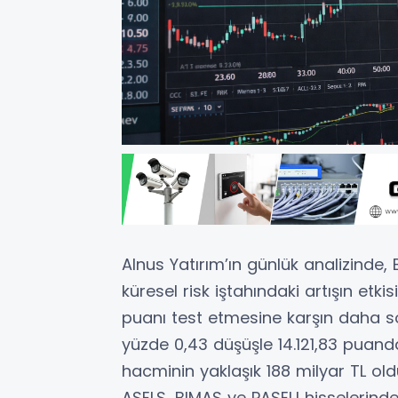
Alnus Yatırım’ın günlük analizinde,
küresel risk iştahındaki artışın etkis
puanı test etmesine karşın daha so
yüzde 0,43 düşüşle 14.121,83 puanda
hacminin yaklaşık 188 milyar TL ol
ASELS, BIMAS ve PASEU hisselerinden