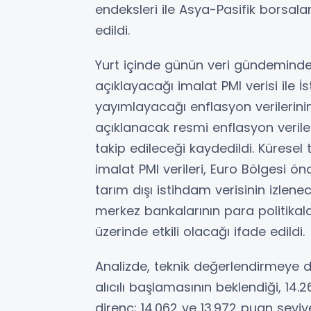
endeksleri ile Asya-Pasifik borsalar
edildi.
Yurt içinde günün veri gündeminde
açıklayacağı imalat PMI verisi ile İ
yayımlayacağı enflasyon verilerinin
açıklanacak resmi enflasyon veril
takip edileceği kaydedildi. Küresel t
imalat PMI verileri, Euro Bölgesi ön
tarım dışı istihdam verisinin izlen
merkez bankalarının para politikala
üzerinde etkili olacağı ifade edildi.
Analizde, teknik değerlendirmeye d
alıcılı başlamasının beklendiği, 14.
direnç; 14.062 ve 13.972 puan sev