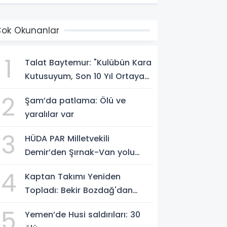
ok Okunanlar
1
Talat Baytemur: "Kulübün Kara
Kutusuyum, Son 10 Yıl Ortaya
Çıkacak"
2
Şam’da patlama: Ölü ve
yaralılar var
3
HÜDA PAR Milletvekili
Demir’den Şırnak-Van yolu
çağrısı: Yetkilileri harekete
4
Kaptan Takımı Yeniden
geçmeye davet ediyoruz
Topladı: Bekir Bozdağ'dan
Birlik Mesajı
5
Yemen’de Husi saldırıları: 30