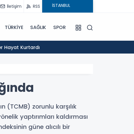
İletişim
RSS
TÜRKİYE
SAĞLIK
SPOR
20:14
er Hayat Kurtardı
Filist
ağında
ın (TCMB) zorunlu karşılık
önelik yaptırımları kaldırması
eksinin güne alıcılı bir