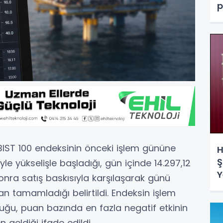
p
 BIST 100 endeksinin önceki işlem gününe
H
Ş
iyle yükselişle başladığı, gün içinde 14.297,12
Y
nra satış baskısıyla karşılaşarak günü
d
n tamamladığı belirtildi. Endeksin işlem
duğu, puan bazında en fazla negatif etkinin
 geldiği ifade edildi.