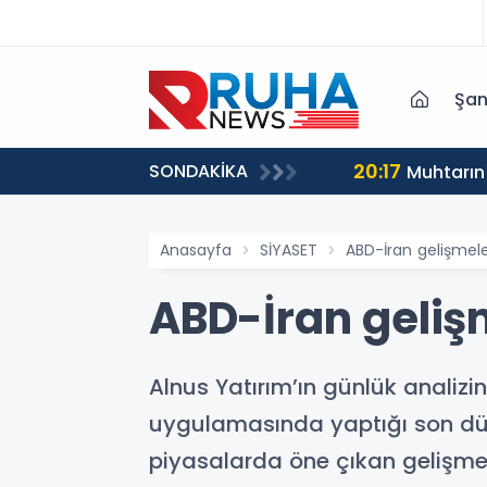
Şan
20:17
SONDAKİKA
Muhtarın
Anasayfa
SİYASET
ABD-İran gelişmele
ABD-İran geliş
Alnus Yatırım’ın günlük analiz
uygulamasında yaptığı son düzen
piyasalarda öne çıkan gelişmele