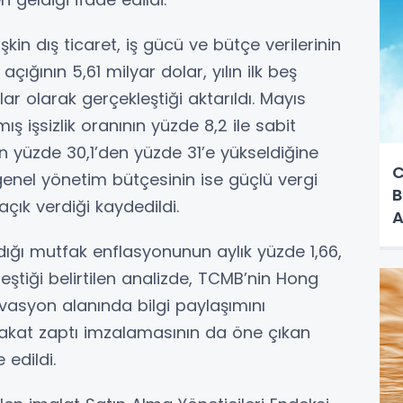
şkin dış ticaret, iş gücü ve bütçe verilerinin
t açığının 5,61 milyar dolar, yılın ilk beş
ar olarak gerçekleştiği aktarıldı. Mayıs
ş işsizlik oranının yüzde 8,2 ile sabit
nın yüzde 30,1’den yüzde 31’e yükseldiğine
C
 genel yönetim bütçesinin ise güçlü vergi
B
açık verdiği kaydedildi.
A
ığı mutfak enflasyonunun aylık yüzde 1,66,
leştiği belirtilen analizde, TCMB’nin Hong
ovasyon alanında bilgi paylaşımını
kat zaptı imzalamasının da öne çıkan
 edildi.