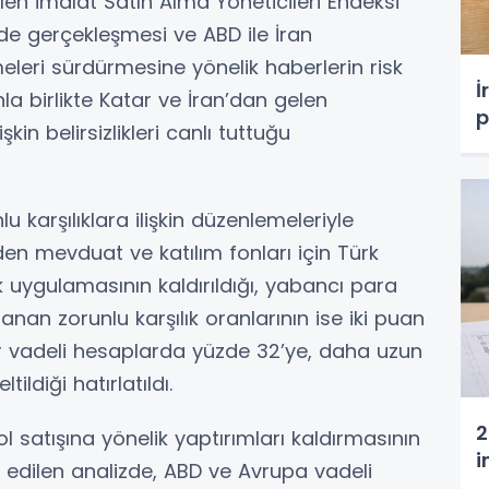
len imalat Satın Alma Yöneticileri Endeksi
inde gerçekleşmesi ve ABD ile İran
eleri sürdürmesine yönelik haberlerin risk
İ
nla birlikte Katar ve İran’dan gelen
p
in belirsizlikleri canlı tuttuğu
 karşılıklara ilişkin düzenlemeleriyle
nden mevduat ve katılım fonları için Türk
lık uygulamasının kaldırıldığı, yabancı para
nan zorunlu karşılık oranlarının ise iki puan
ar vadeli hesaplarda yüzde 32’ye, daha uzun
ldiği hatırlatıldı.
2
ol satışına yönelik yaptırımları kaldırmasının
i
 edilen analizde, ABD ve Avrupa vadeli