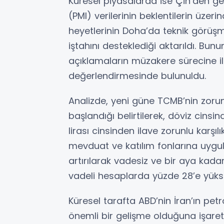
Küresel piyasalarda ise Çin’den ge
(PMI) verilerinin beklentilerin üzer
heyetlerinin Doha’da teknik görüşm
iştahını desteklediği aktarıldı. Bunu
açıklamaların müzakere sürecine ilişk
değerlendirmesinde bulunuldu.
Analizde, yeni güne TCMB’nin zorunlu
başlandığı belirtilerek, döviz cinsi
lirası cinsinden ilave zorunlu karşı
mevduat ve katılım fonlarına uygula
artırılarak vadesiz ve bir aya kad
vadeli hesaplarda yüzde 28’e yükselti
Küresel tarafta ABD’nin İran’ın petr
önemli bir gelişme olduğuna işaret