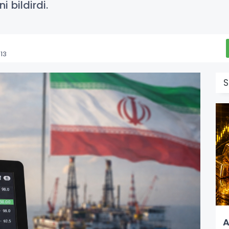
 bildirdi.
13
S
A