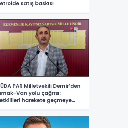
etrolde satış baskısı
ÜDA PAR Milletvekili Demir’den
ırnak-Van yolu çağrısı:
etkilileri harekete geçmeye
avet ediyoruz