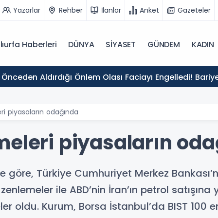
Yazarlar
Rehber
İlanlar
Anket
Gazeteler
lıurfa Haberleri
DÜNYA
SİYASET
GÜNDEM
KADIN
 Önceden Aldırdığı Önlem Olası Faciayı Engelledi! Bariy
ri piyasaların odağında
meleri piyasaların od
ine göre, Türkiye Cumhuriyet Merkez Bankası’n
lemeler ile ABD’nin İran’ın petrol satışına y
r oldu. Kurum, Borsa İstanbul’da BIST 100 end