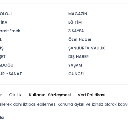
OLOJİ
MAGAZİN
TİKA
EĞİTİM
omi-Emek
3.SAYFA
L
Özel Haber
İŞ
ŞANLIURFA VALİLİK
ŞET
DIŞ HABER
ADOĞU
YAŞAM
ÜR -SANAT
GÜNCEL
r
Gizlilik
Kullanıcı Sözleşmesi
Veri Politikası
erilerek dahi iktibas edilemez. Kanuna aykırı ve izinsiz olarak 
da