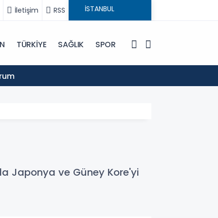
İletişim
RSS
IN
TÜRKİYE
SAĞLIK
SPOR
16:13
urum
Şanlıu
ında Japonya ve Güney Kore'yi