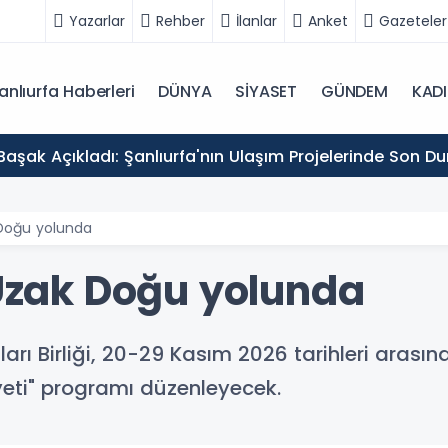
Yazarlar
Rehber
İlanlar
Anket
Gazeteler
anlıurfa Haberleri
DÜNYA
SİYASET
GÜNDEM
KAD
Başak Açıkladı: Şanlıurfa'nın Ulaşım Projelerinde Son D
 Doğu yolunda
 Uzak Doğu yolunda
arı Birliği, 20-29 Kasım 2026 tarihleri aras
yeti" programı düzenleyecek.