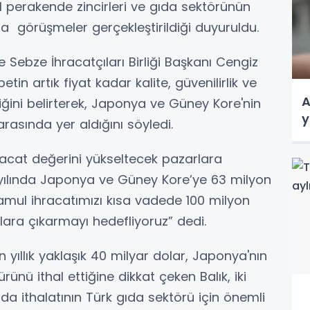
al perakende zincirleri ve gıda sektörünün
la görüşmeler gerçekleştirildiği duyuruldu.
Sebze İhracatçıları Birliği Başkanı Cengiz
etin artık fiyat kadar kalite, güvenilirlik ve
A
diğini belirterek, Japonya ve Güney Kore'nin
y
asında yer aldığını söyledi.
acat değerini yükseltecek pazarlara
5 yılında Japonya ve Güney Kore’ye 63 milyon
mul ihracatımızı kısa vadede 100 milyon
ara çıkarmayı hedefliyoruz” dedi.
yıllık yaklaşık 40 milyar dolar, Japonya'nın
rünü ithal ettiğine dikkat çeken Balık, iki
ıda ithalatının Türk gıda sektörü için önemli