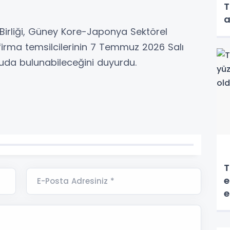
T
a
Birliği, Güney Kore-Japonya Sektörel
 firma temsilcilerinin 7 Temmuz 2026 Salı
uda bulunabileceğini duyurdu.
T
e
E-Posta Adresiniz *
e