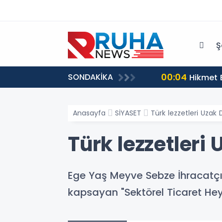
Ş
00:04
SONDAKİKA
tü?
Hikmet 
Anasayfa
SİYASET
Türk lezzetleri Uzak
Türk lezzetleri
Ege Yaş Meyve Sebze İhracatçıl
kapsayan "Sektörel Ticaret He