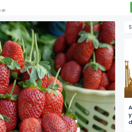
:41
S
A
y
d