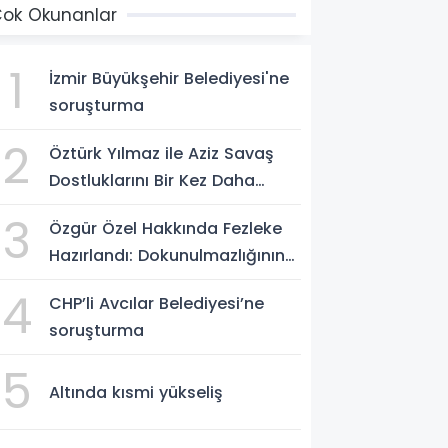
ok Okunanlar
1
İzmir Büyükşehir Belediyesi'ne
soruşturma
2
Öztürk Yılmaz ile Aziz Savaş
Dostluklarını Bir Kez Daha
Pekiştirdi
3
Özgür Özel Hakkında Fezleke
Hazırlandı: Dokunulmazlığının
Kaldırılması Talebi
4
CHP’li Avcılar Belediyesi’ne
soruşturma
5
Altında kısmi yükseliş