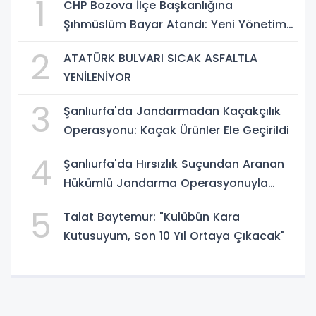
1
CHP Bozova İlçe Başkanlığına
Şıhmüslüm Bayar Atandı: Yeni Yönetim
Belli Oldu
2
ATATÜRK BULVARI SICAK ASFALTLA
YENİLENİYOR
3
Şanlıurfa'da Jandarmadan Kaçakçılık
Operasyonu: Kaçak Ürünler Ele Geçirildi
4
Şanlıurfa'da Hırsızlık Suçundan Aranan
Hükümlü Jandarma Operasyonuyla
Yakalandı
5
Talat Baytemur: "Kulübün Kara
Kutusuyum, Son 10 Yıl Ortaya Çıkacak"