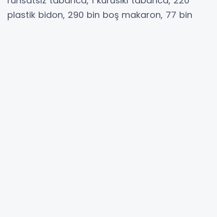
ruhsatsız tabanca, 1 kurusıkı tabanca, 220
plastik bidon, 290 bin boş makaron, 77 bin
dolu makaron, 85 kilogram kıyılmış tütün, 2
elektrikli sigara sarma makinesi, 1 hava
kompresörü ve 70 adet kesilmiş bandrol ele
geçirildi.