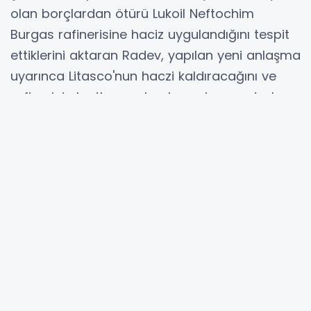
olan borçlardan ötürü Lukoil Neftochim
Burgas rafinerisine haciz uygulandığını tespit
ettiklerini aktaran Radev, yapılan yeni anlaşma
uyarınca Litasco'nun haczi kaldıracağını ve
rafinerinin kısıtlama olmaksızın ham petrol
tedarik edebileceğini açıkladı.
Başbakan Radev ayrıca, bir milletvekilinin
sorusuna verdiği yanıtta, Bulgaristan'ın Avrupa
fonlarını kullanarak Belene Nükleer Santrali'nin
inşaatını tamamlamaya ve Ukrayna'ya elektrik
sağlamaya hazır olduğunu da sözlerine ekledi.
Hibya Haber Ajansı