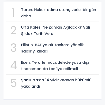
1
Torun: Hukuk adına utanç verici bir gün
daha
2
Urfa Kalesi Ne Zaman Açılacak? Vali
Şıldak Tarih Verdi
3
Filistin, BAE’ye ait tankere yönelik
saldırıyı kınadı
4
Esen: Terörle mücadelede yasa dışı
finansman da tasfiye edilmeli
5
Şanlıurfa’da 14 yıldır aranan hükümlü
yakalandı