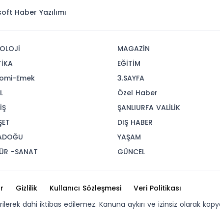
isoft
Haber Yazılımı
OLOJİ
MAGAZİN
TİKA
EĞİTİM
omi-Emek
3.SAYFA
L
Özel Haber
İŞ
ŞANLIURFA VALİLİK
ŞET
DIŞ HABER
ADOĞU
YAŞAM
ÜR -SANAT
GÜNCEL
r
Gizlilik
Kullanıcı Sözleşmesi
Veri Politikası
erilerek dahi iktibas edilemez. Kanuna aykırı ve izinsiz olarak 