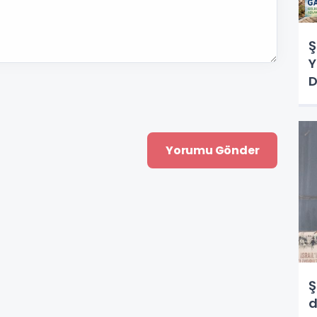
Ş
Y
D
Ş
d