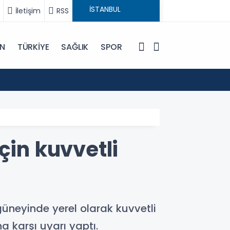
İletişim
RSS
IN
TÜRKİYE
SAĞLIK
SPOR
19:48
İran D
çin kuvvetli
 güneyinde yerel olarak kuvvetli
a karşı uyarı yaptı.