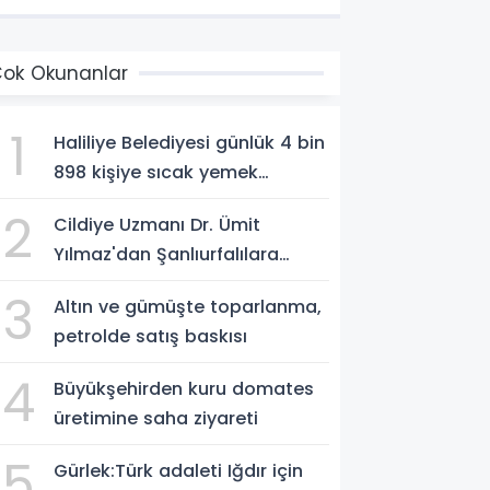
ok Okunanlar
1
Haliliye Belediyesi günlük 4 bin
898 kişiye sıcak yemek
ulaştırıyor
2
Cildiye Uzmanı Dr. Ümit
Yılmaz'dan Şanlıurfalılara
Güneş Uyarısı: "Cildinizi Yaz-
3
Altın ve gümüşte toparlanma,
Kış Koruyun"
petrolde satış baskısı
4
Büyükşehirden kuru domates
üretimine saha ziyareti
5
Gürlek:Türk adaleti Iğdır için