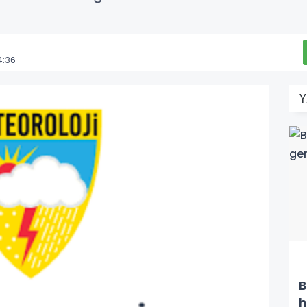
4:36
B
h