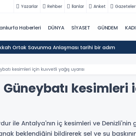
Yazarlar
Rehber
İlanlar
Anket
Gazeteler
anlıurfa Haberleri
DÜNYA
SİYASET
GÜNDEM
KAD
akkah Ortak Savunma Anlaşması tarihi bir adım
atı kesimleri için kuvvetli yağış uyarısı
 Güneybatı kesimleri i
dur ile Antalya'nın iç kesimleri ve Denizli'nin
k beklendiğini bildirerek sel ve su baskının