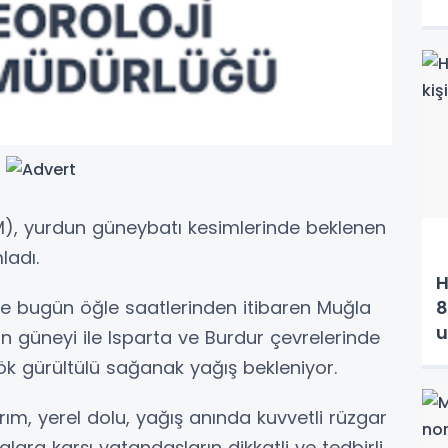
), yurdun güneybatı kesimlerinde beklenen
ladı.
H
e bugün öğle saatlerinden itibaren Muğla
8
u
'nin güneyi ile Isparta ve Burdur çevrelerinde
ök gürültülü sağanak yağış bekleniyor.
dırım, yerel dolu, yağış anında kuvvetli rüzgar
ra karşı vatandaşların dikkatli ve tedbirli