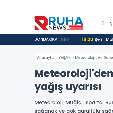
Ş
18:20
SONDAKİKA
Şerif: M
Anasayfa
YAŞAM
Meteoroloji'den Güneyb
Meteoroloji'den
yağış uyarısı
Meteoroloji, Muğla, Isparta, Bur
sağanak ve gök gürültülü sağana