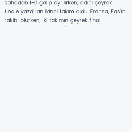
sahadan 1-0 galip ayrılırken, adını çeyrek
finale yazdıran ikinci takım oldu. Fransa, Fas'ın
rakibi olurken, iki takımın çeyrek final
mücadelesi 9 Temmuz'da oynanacak.
MA
YORUMLAR
Adınız *