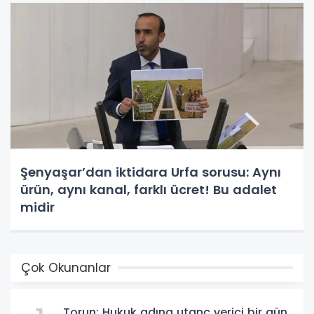
Şenyaşar’dan iktidara Urfa sorusu: Aynı
ürün, aynı kanal, farklı ücret! Bu adalet
midir
Çok Okunanlar
Torun: Hukuk adına utanç verici bir gün