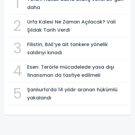
1
daha
2
Urfa Kalesi Ne Zaman Açılacak? Vali
Şıldak Tarih Verdi
3
Filistin, BAE’ye ait tankere yönelik
saldırıyı kınadı
4
Esen: Terörle mücadelede yasa dışı
finansman da tasfiye edilmeli
5
Şanlıurfa’da 14 yıldır aranan hükümlü
yakalandı