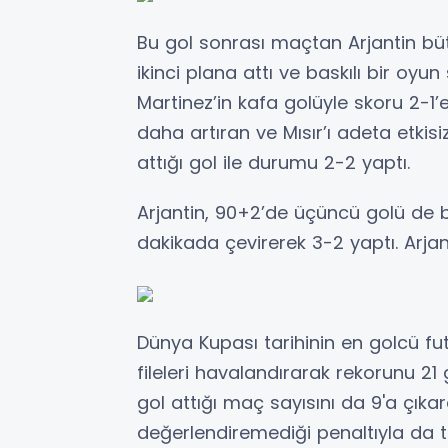
Bu gol sonrası maçtan Arjantin büt
ikinci plana attı ve baskılı bir oyu
Martinez’in kafa golüyle skoru 2-1’
daha artıran ve Mısır’ı adeta etkisi
attığı gol ile durumu 2-2 yaptı.
Arjantin, 90+2’de üçüncü golü de 
dakikada çevirerek 3-2 yaptı. Arjan
Dünya Kupası tarihinin en golcü fu
fileleri havalandırarak rekorunu 21 
gol attığı maç sayısını da 9'a çıkard
değerlendiremediği penaltıyla da t