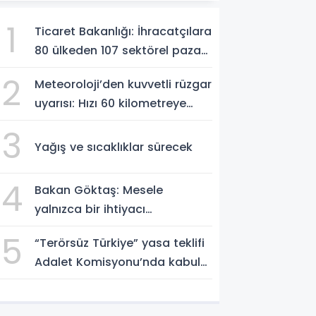
1
Ticaret Bakanlığı: İhracatçılara
80 ülkeden 107 sektörel pazar
araştırması
2
Meteoroloji’den kuvvetli rüzgar
uyarısı: Hızı 60 kilometreye
ulaşacak
3
Yağış ve sıcaklıklar sürecek
4
Bakan Göktaş: Mesele
yalnızca bir ihtiyacı
karşılamak değil, bir ailenin
5
“Terörsüz Türkiye” yasa teklifi
güçlenmesi
Adalet Komisyonu’nda kabul
edildi