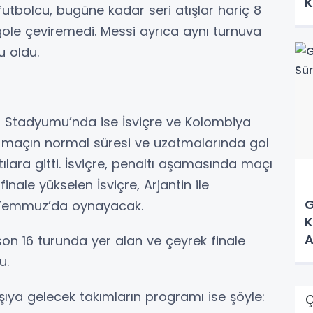
K
futbolcu, bugüne kadar seri atışlar hariç 8
 gole çeviremedi. Messi ayrıca aynı turnuva
u oldu.
 Stadyumu’nda ise İsviçre ve Kolombiya
 da maçın normal süresi ve uzatmalarında gol
ara gitti. İsviçre, penaltı aşamasında maçı
finale yükselen İsviçre, Arjantin ile
G
12 Temmuz’da oynayacak.
K
A
son 16 turunda yer alan ve çeyrek finale
du.
rşıya gelecek takımların programı ise şöyle:
Ç