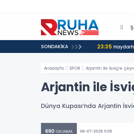
Ş
23:35
SONDAKİKA
Haydarha
Anasayfa
SPOR
Arjantin ile İsviçre çey
Arjantin ile İsv
Dünya Kupası’nda Arjantin İsviç
690
08-07-2026 11:05
OKUNMA