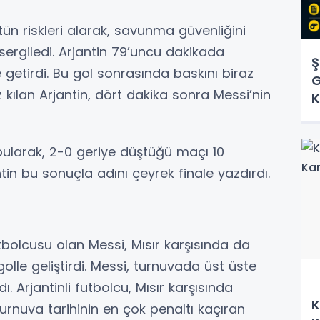
ün riskleri alarak, savunma güvenliğini
n sergiledi. Arjantin 79’uncu dakikada
Ş
e getirdi. Bu gol sonrasında baskını biraz
G
z kılan Arjantin, dört dakika sonra Messi’nin
K
bularak, 2-0 geriye düştüğü maçı 10
tin bu sonuçla adını çeyrek finale yazdırdı.
tbolcusu olan Messi, Mısır karşısında da
golle geliştirdi. Messi, turnuvada üst üste
ı. Arjantinli futbolcu, Mısır karşısında
K
urnuva tarihinin en çok penaltı kaçıran