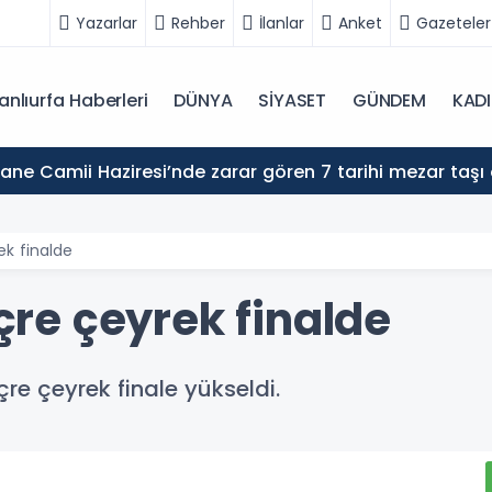
Yazarlar
Rehber
İlanlar
Anket
Gazeteler
anlıurfa Haberleri
DÜNYA
SİYASET
GÜNDEM
KAD
ne Camii Haziresi’nde zarar gören 7 tarihi mezar taşı 
rek finalde
içre çeyrek finalde
re çeyrek finale yükseldi.