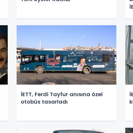
İ
İETT, Ferdi Tayfur anısına özel
İ
otobüs tasarladı
k