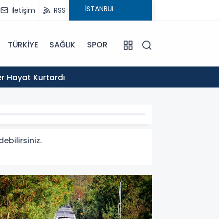
İletişim
RSS
TÜRKİYE
SAĞLIK
SPOR
20:14
er Hayat Kurtardı
Filist
ebilirsiniz.