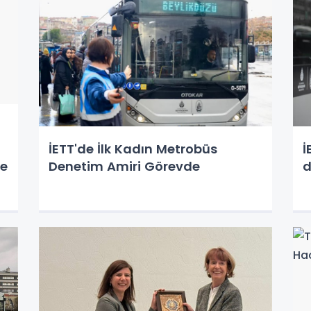
İETT'de İlk Kadın Metrobüs
İ
le
Denetim Amiri Görevde
d