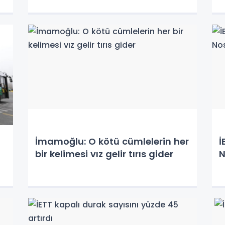
İmamoğlu: O kötü cümlelerin her
İ
bir kelimesi vız gelir tırıs gider
N