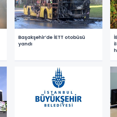
Başakşehir’de İETT otobüsü
İ
yandı
i
h