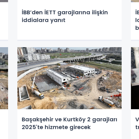
İBB’den İETT garajlarına ilişkin
İ
iddialara yanıt
l
b
Başakşehir ve Kurtköy 2 garajları
V
2025'te hizmete girecek
t