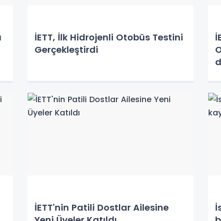
ı
İETT, İlk Hidrojenli Otobüs Testini
İ
Gerçekleştirdi
O
d
İETT'nin Patili Dostlar Ailesine
İ
Yeni Üyeler Katıldı
b