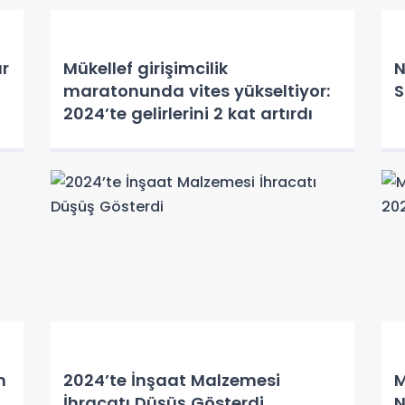
ür
Mükellef girişimcilik
N
maratonunda vites yükseltiyor:
S
2024’te gelirlerini 2 kat artırdı
n
2024’te İnşaat Malzemesi
M
İhracatı Düşüş Gösterdi
N