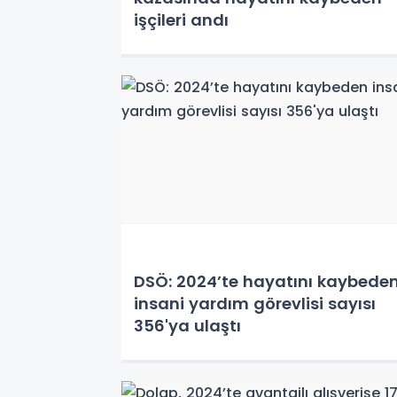
işçileri andı
DSÖ: 2024’te hayatını kaybede
insani yardım görevlisi sayısı
356'ya ulaştı