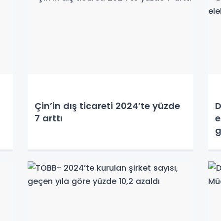
Çin’in dış ticareti 2024’te yüzde
D
7 arttı
e
g