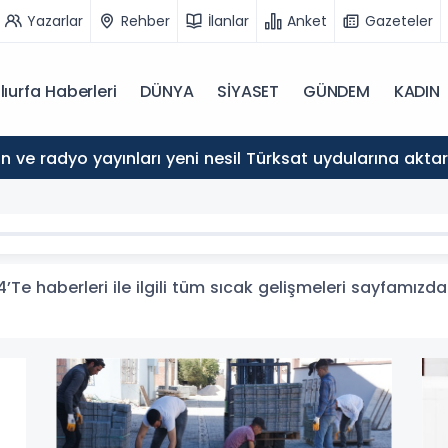
Yazarlar
Rehber
İlanlar
Anket
Gazeteler
lıurfa Haberleri
DÜNYA
SİYASET
GÜNDEM
KADIN
n ve radyo yayınları yeni nesil Türksat uydularına akta
e haberleri ile ilgili tüm sıcak gelişmeleri sayfamızdan