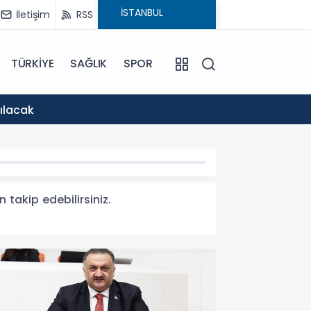
İletişim
RSS
TÜRKİYE
SAĞLIK
SPOR
11:58
rılacak
Batman 
 takip edebilirsiniz.