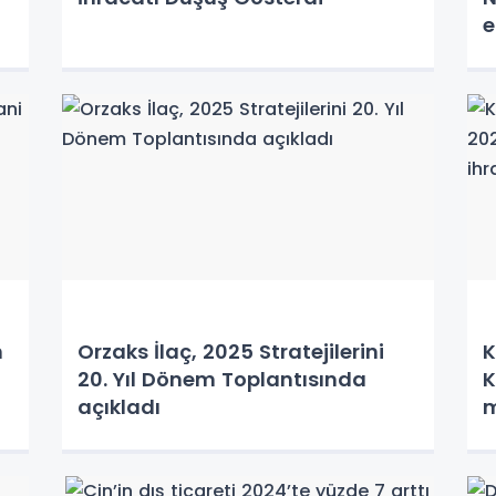
e
n
Orzaks İlaç, 2025 Stratejilerini
K
20. Yıl Dönem Toplantısında
K
açıkladı
m