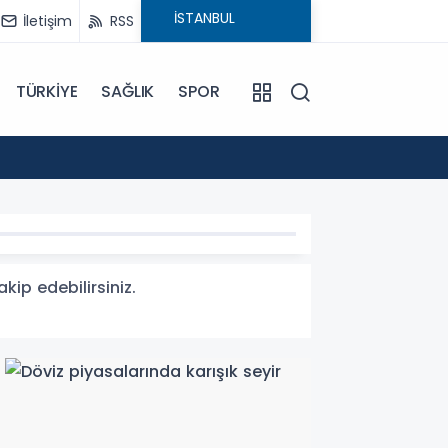
İletişim
RSS
TÜRKİYE
SAĞLIK
SPOR
20:48
Yemen
kip edebilirsiniz.