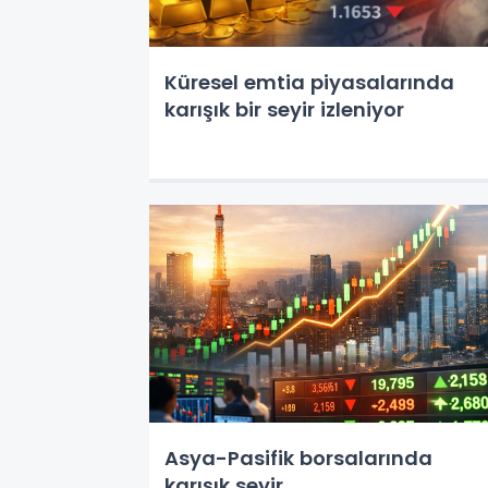
Küresel emtia piyasalarında
karışık bir seyir izleniyor
Asya-Pasifik borsalarında
karışık seyir