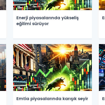
Enerji piyasalarında yükseliş
E
eğilimi sürüyor
Emtia piyasalarında karışık seyir
E