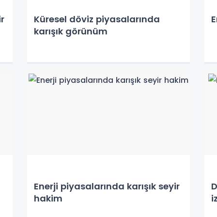
r
Küresel döviz piyasalarında
E
karışık görünüm
Enerji piyasalarında karışık seyir
D
hakim
i