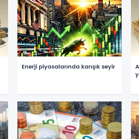
Enerji piyasalarında karışık seyir
A
y