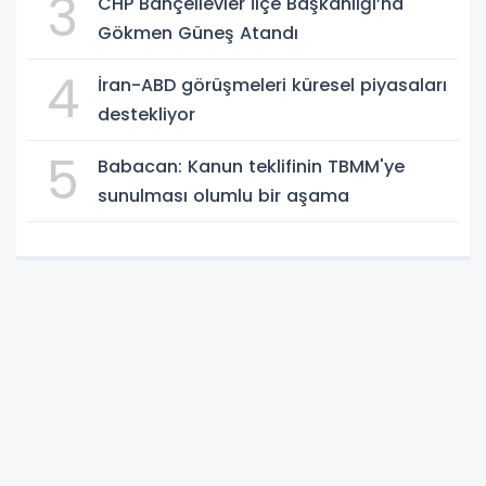
3
CHP Bahçelievler İlçe Başkanlığı’na
Gökmen Güneş Atandı
4
İran-ABD görüşmeleri küresel piyasaları
destekliyor
5
Babacan: Kanun teklifinin TBMM'ye
sunulması olumlu bir aşama