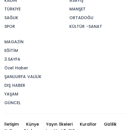
KADIN
ASAYİŞ
TÜRKİYE
MANŞET
SAĞLIK
ORTADOĞU
SPOR
KÜLTÜR -SANAT
MAGAZİN
EĞİTİM
3.SAYFA
Özel Haber
ŞANLIURFA VALİLİK
DIŞ HABER
YAŞAM
GÜNCEL
İletişim
Künye
Yayın İlkeleri
Kurallar
Gizlilik