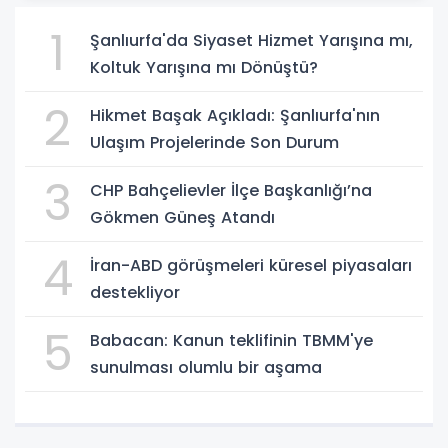
1
Şanlıurfa'da Siyaset Hizmet Yarışına mı,
Koltuk Yarışına mı Dönüştü?
2
Hikmet Başak Açıkladı: Şanlıurfa'nın
Ulaşım Projelerinde Son Durum
3
CHP Bahçelievler İlçe Başkanlığı’na
Gökmen Güneş Atandı
4
İran-ABD görüşmeleri küresel piyasaları
destekliyor
5
Babacan: Kanun teklifinin TBMM'ye
sunulması olumlu bir aşama