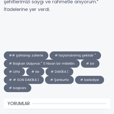
şehitlerimizi saygı ve rahmetle anıyorum.”
İfadelerine yer verdi.
## şahlanışı zaferle
# taçlandırılmış şeklidir "
# Başkan Gülpınar:" 11 Nisan bir millettin
# bir
# Urfa
# ile
# DAKİKA |
# # SON DAKİKA |
# Şanlıurfa
# belediye
# başkanı
YORUMLAR