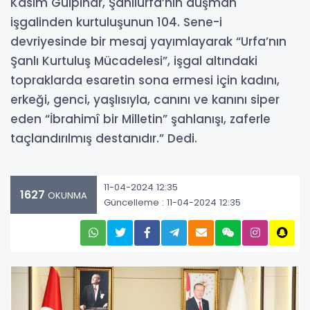
Kasım Gülpınar, Şanlıurfa’nın düşman
işgalinden kurtuluşunun 104. Sene-i
devriyesinde bir mesaj yayımlayarak “Urfa’nın
Şanlı Kurtuluş Mücadelesi”, işgal altındaki
topraklarda esaretin sona ermesi için kadını,
erkeği, genci, yaşlısıyla, canını ve kanını siper
eden “İbrahimî bir Milletin” şahlanışı, zaferle
taçlandırılmış destanıdır.” Dedi.
11-04-2024 12:35
1627
OKUNMA
Güncelleme : 11-04-2024 12:35