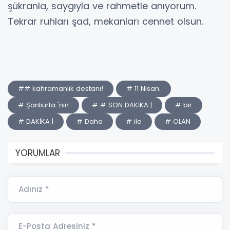
şükranla, saygıyla ve rahmetle anıyorum.
Tekrar ruhları şad, mekanları cennet olsun.
## kahramanlık destanı!
# 11 Nisan:
# Şanlıurfa 'nın
# # SON DAKİKA |
# bir
# DAKİKA |
# Daha
# ile
# OLAN
YORUMLAR
Adınız *
E-Posta Adresiniz *