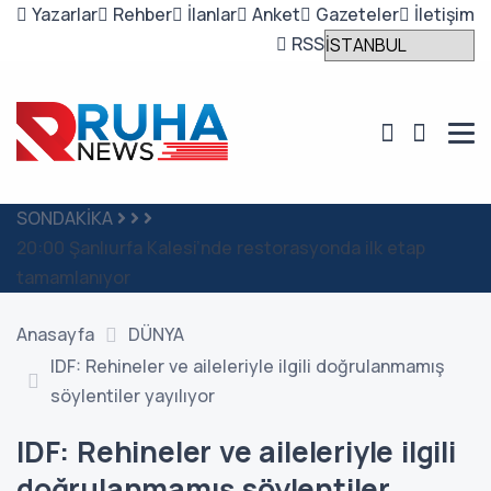
Yazarlar
Rehber
İlanlar
Anket
Gazeteler
İletişim
RSS
SONDAKİKA
20:00
Şanlıurfa Kalesi’nde restorasyonda ilk etap
2
tamamlanıyor
ta
Anasayfa
DÜNYA
IDF: Rehineler ve aileleriyle ilgili doğrulanmamış
söylentiler yayılıyor
IDF: Rehineler ve aileleriyle ilgili
doğrulanmamış söylentiler