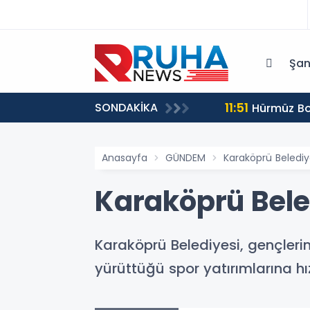
Şan
11:51
SONDAKİKA
yor
Hürmüz Boğ
Anasayfa
GÜNDEM
Karaköprü Belediy
Karaköprü Bele
Karaköprü Belediyesi, gençleri
yürüttüğü spor yatırımlarına 