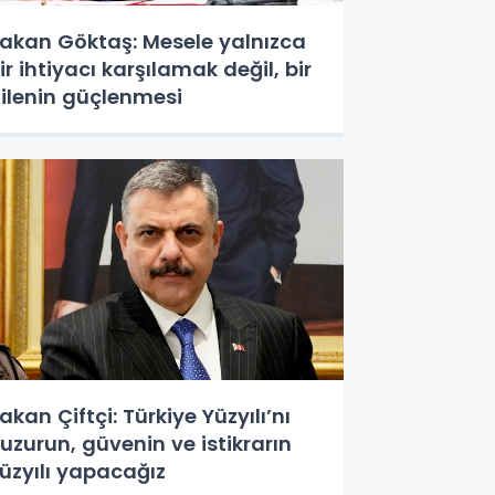
akan Göktaş: Mesele yalnızca
ir ihtiyacı karşılamak değil, bir
ilenin güçlenmesi
akan Çiftçi: Türkiye Yüzyılı’nı
uzurun, güvenin ve istikrarın
üzyılı yapacağız