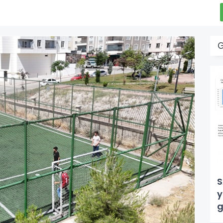
S
y
g