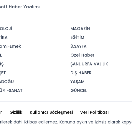
isoft
Haber Yazılımı
OLOJİ
MAGAZİN
TİKA
EĞİTİM
omi-Emek
3.SAYFA
L
Özel Haber
İŞ
ŞANLIURFA VALİLİK
ŞET
DIŞ HABER
ADOĞU
YAŞAM
ÜR -SANAT
GÜNCEL
r
Gizlilik
Kullanıcı Sözleşmesi
Veri Politikası
erilerek dahi iktibas edilemez. Kanuna aykırı ve izinsiz olarak 