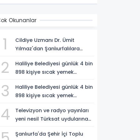
ok Okunanlar
1
Cildiye Uzmanı Dr. Ümit
Yılmaz'dan Şanlıurfalılara
Güneş Uyarısı: "Cildinizi Yaz-
2
Haliliye Belediyesi günlük 4 bin
Kış Koruyun"
898 kişiye sıcak yemek
ulaştırıyor
3
Haliliye Belediyesi günlük 4 bin
898 kişiye sıcak yemek
ulaştırıyor
4
Televizyon ve radyo yayınları
yeni nesil Türksat uydularına
aktarılacak
5
Şanlıurfa'da Şehir İçi Toplu