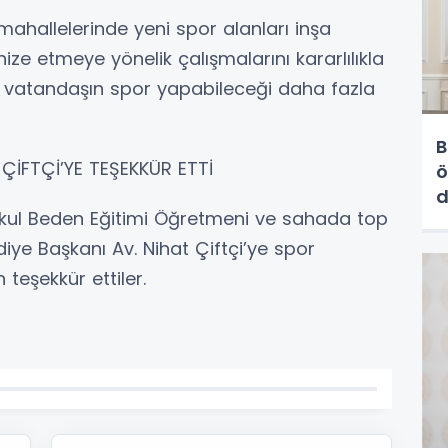
 mahallelerinde yeni spor alanları inşa
e etmeye yönelik çalışmalarını kararlılıkla
 vatandaşın spor yapabileceği daha fazla
B
İFTÇİ’YE TEŞEKKÜR ETTİ
ö
d
ul Beden Eğitimi Öğretmeni ve sahada top
iye Başkanı Av. Nihat Çiftçi’ye spor
 teşekkür ettiler.