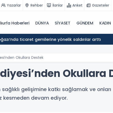
Yazarlar
Rehber
İlanlar
Anket
Gazeteler
lıurfa Haberleri
DÜNYA
SİYASET
GÜNDEM
KADIN
azı’nda ticaret gemilerine yönelik saldırılar arttı
esi’nden Okullara Destek
diyesi’nden Okullara 
n sağlıklı gelişimine katkı sağlamak ve onlar
hız kesmeden devam ediyor.