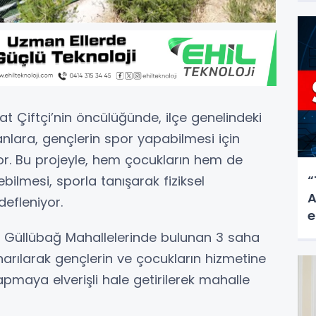
t Çiftçi’nin öncülüğünde, ilçe genelindeki
anlara, gençlerin spor yapabilmesi için
or. Bu projeyle, hem çocukların hem de
“
bilmesi, sporla tanışarak fiziksel
A
defleniyor.
e
e Güllübağ Mahallelerinde bulunan 3 saha
arılarak gençlerin ve çocukların hizmetine
pmaya elverişli hale getirilerek mahalle