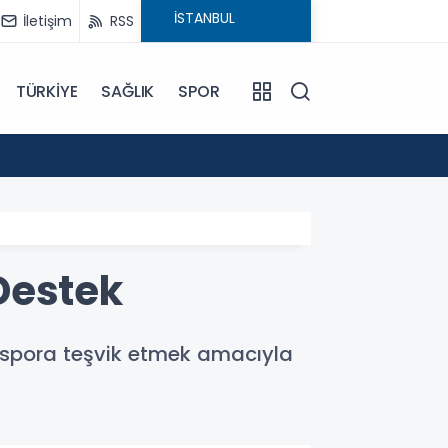
İletişim
RSS
TÜRKİYE
SAĞLIK
SPOR
09:02
“Terö
Destek
ı spora teşvik etmek amacıyla