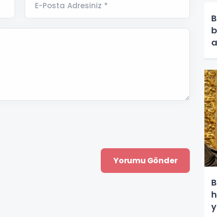
E-Posta Adresiniz *
B
b
a
B
h
y