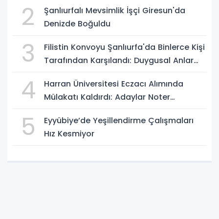
2
Şanlıurfalı Mevsimlik İşçi Giresun'da
Denizde Boğuldu
3
Filistin Konvoyu Şanlıurfa'da Binlerce Kişi
Tarafından Karşılandı: Duygusal Anlar
Yaşandı
4
Harran Üniversitesi Eczacı Alımında
Mülakatı Kaldırdı: Adaylar Noter
Kurasıyla Belirlenecek
5
Eyyübiye’de Yeşillendirme Çalışmaları
Hız Kesmiyor