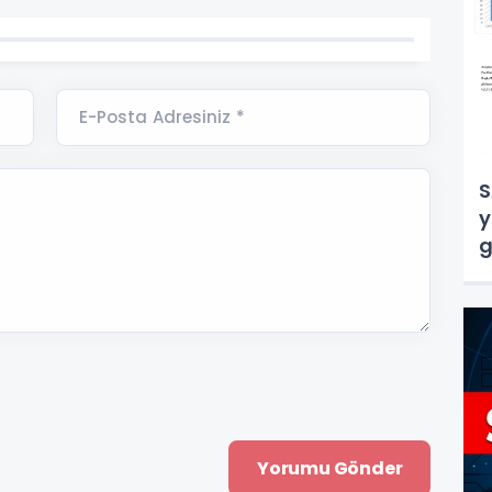
E-Posta Adresiniz *
S
y
g