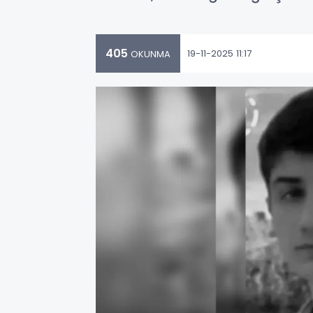
405
19-11-2025 11:17
OKUNMA