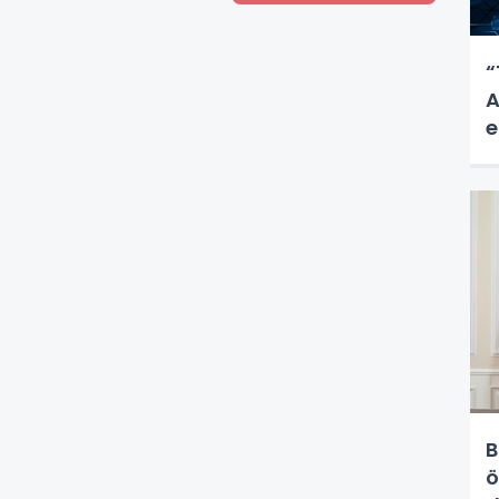
“
A
e
B
ö