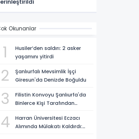
erinleştirildi
ok Okunanlar
1
Husiler’den saldırı: 2 asker
yaşamını yitirdi
2
Şanlıurfalı Mevsimlik İşçi
Giresun'da Denizde Boğuldu
3
Filistin Konvoyu Şanlıurfa'da
Binlerce Kişi Tarafından
Karşılandı: Duygusal Anlar
4
Harran Üniversitesi Eczacı
Yaşandı
Alımında Mülakatı Kaldırdı:
Adaylar Noter Kurasıyla