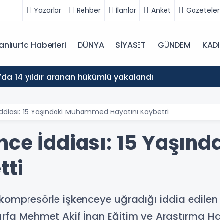
Yazarlar
Rehber
İlanlar
Anket
Gazeteler
anlıurfa Haberleri
DÜNYA
SİYASET
GÜNDEM
KAD
a’da 14 yıldır aranan hükümlü yakalandı
İddiası: 15 Yaşındaki Muhammed Hayatını Kaybetti
nce İddiası: 15 Yaşı
tti
de kompresörle işkenceye uğradığı iddia edi
urfa Mehmet Akif İnan Eğitim ve Araştırma Ha