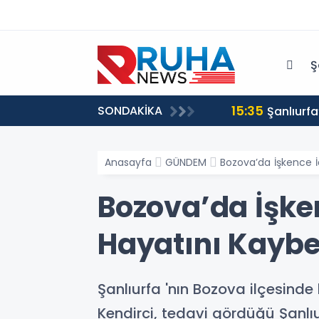
Ş
15:35
SONDAKİKA
Şanlıurf
Anasayfa
GÜNDEM
Bozova’da İşkence 
Bozova’da İşke
Hayatını Kaybe
Şanlıurfa 'nın Bozova ilçesin
Kendirci, tedavi gördüğü Şanlı