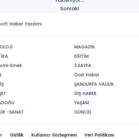
Yükleniyor...
Sonraki
isoft
Haber Yazılımı
OLOJİ
MAGAZİN
TİKA
EĞİTİM
omi-Emek
3.SAYFA
L
Özel Haber
İŞ
ŞANLIURFA VALİLİK
ŞET
DIŞ HABER
ADOĞU
YAŞAM
ÜR -SANAT
GÜNCEL
r
Gizlilik
Kullanıcı Sözleşmesi
Veri Politikası