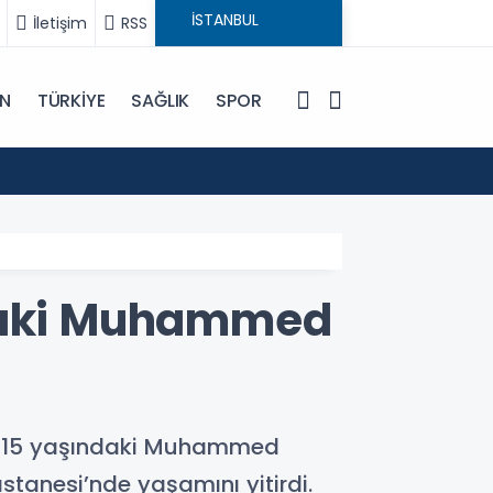
İletişim
RSS
IN
TÜRKİYE
SAĞLIK
SPOR
15:23
Esen: 
ndaki Muhammed
len 15 yaşındaki Muhammed
stanesi’nde yaşamını yitirdi.