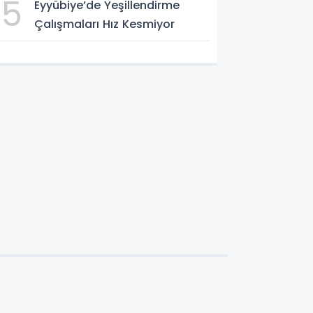
5
Eyyübiye’de Yeşillendirme
Belirlenecek
Çalışmaları Hız Kesmiyor