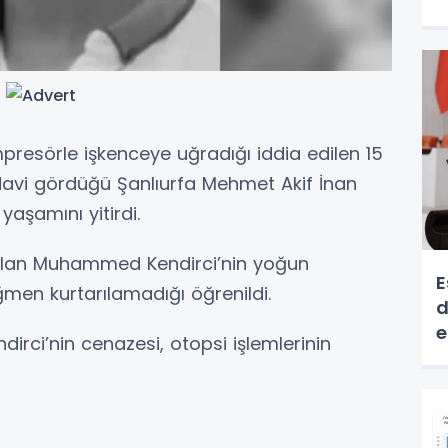
mpresörle işkenceye uğradığı iddia edilen 15
avi gördüğü Şanlıurfa Mehmet Akif İnan
aşamını yitirdi.
ılan Muhammed Kendirci’nin yoğun
E
men kurtarılamadığı öğrenildi.
d
e
ci’nin cenazesi, otopsi işlemlerinin