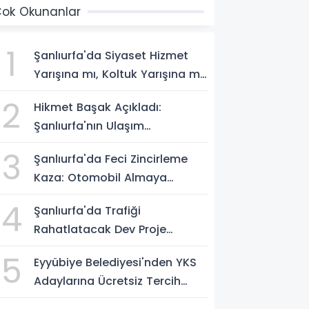
ok Okunanlar
1
Şanlıurfa'da Siyaset Hizmet
Yarışına mı, Koltuk Yarışına mı
Dönüştü?
2
Hikmet Başak Açıkladı:
Şanlıurfa'nın Ulaşım
Projelerinde Son Durum
3
Şanlıurfa'da Feci Zincirleme
Kaza: Otomobil Almaya
Gelmişti, 29 Yaşındaki Genç
4
Şanlıurfa'da Trafiği
Hayatını Kaybetti
Rahatlatacak Dev Proje
Hizmete Girdi!
5
Eyyübiye Belediyesi'nden YKS
Adaylarına Ücretsiz Tercih
Desteği: 5 Merkezde Uzman