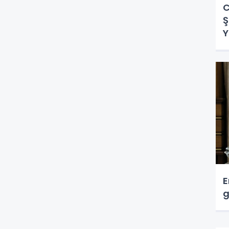
C
Ş
Y
E
g