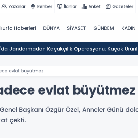
Yazarlar
Rehber
İlanlar
Anket
Gazeteler
lıurfa Haberleri
DÜNYA
SİYASET
GÜNDEM
KADIN
a'da Jandarmadan Kaçakçılık Operasyonu: Kaçak Ürünler
dece evlat büyütmez
sadece evlat büyütmez
 Genel Başkanı Özgür Özel, Anneler Günü dol
at çekti.