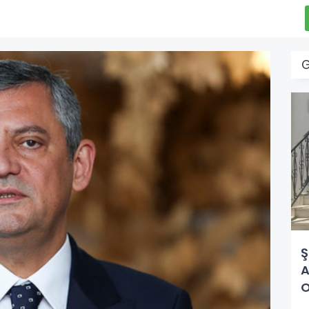
Ş
A
O