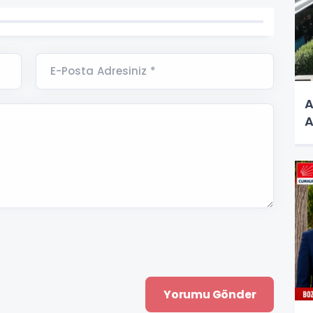
E-Posta Adresiniz *
A
A