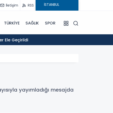
İletişim
RSS
TÜRKİYE
SAĞLIK
SPOR
13:57
 Ele Geçirildi
ATATÜ
ayısıyla yayımladığı mesajda