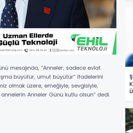
nü mesajında, “Anneler; sadece evlat
Ş
ma büyütür, umut büyütür” ifadelerini
K
imiz olmak üzere, emeğiyle, sevgisiyle,
Ü
 annelerin Anneler Günü kutlu olsun” dedi.