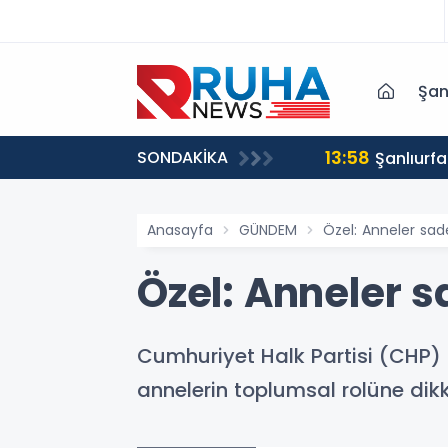
Şan
13:58
SONDAKİKA
syonuyla Yakalandı
Şanlıurf
Anasayfa
GÜNDEM
Özel: Anneler sa
Özel: Anneler 
Cumhuriyet Halk Partisi (CHP)
annelerin toplumsal rolüne dikk