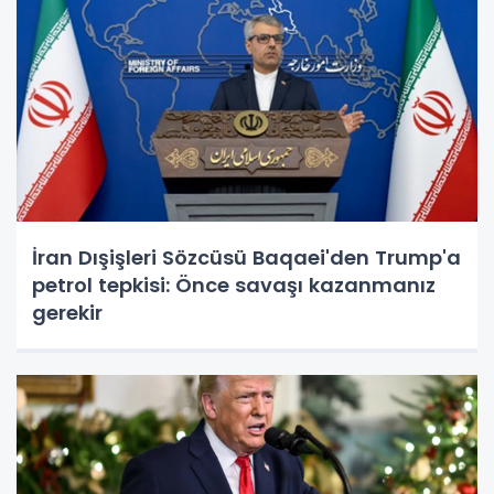
İran Dışişleri Sözcüsü Baqaei'den Trump'a
petrol tepkisi: Önce savaşı kazanmanız
gerekir