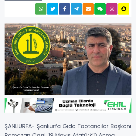
ŞANLIURFA- Şanlıurfa Gıda Toptancılar Başkanı
Ramazan Çaşıl, 19 Mayıs Atatürk’ü Anma,