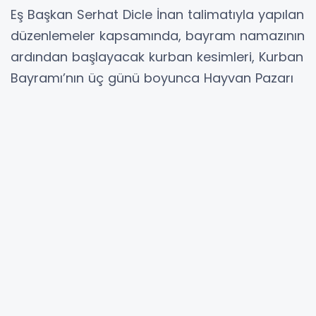
Eş Başkan Serhat Dicle İnan talimatıyla yapılan
düzenlemeler kapsamında, bayram namazının
ardından başlayacak kurban kesimleri, Kurban
Bayramı’nın üç günü boyunca Hayvan Pazarı
(Mazat) içerisinde Bulunan kesimhane kesim
alanında gerçekleştirilecek. Kesim işlemleri,
belediyeye bağlı Zabıta ve Veteriner Hizmetleri
ekiplerinin kontrolünde yapılacak.
Belediyeden yapılan açıklamada,
vatandaşların hijyenik ve güvenli bir ortamda
kurban kesimlerini gerçekleştirebilmesi için
gerekli tüm hazırlıkların tamamlandığı belirtildi.
Açıklamada ayrıca, kesim alanında