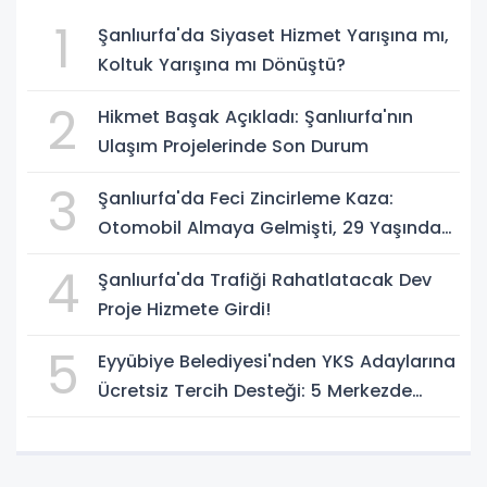
1
Şanlıurfa'da Siyaset Hizmet Yarışına mı,
Koltuk Yarışına mı Dönüştü?
2
Hikmet Başak Açıkladı: Şanlıurfa'nın
Ulaşım Projelerinde Son Durum
3
Şanlıurfa'da Feci Zincirleme Kaza:
Otomobil Almaya Gelmişti, 29 Yaşındaki
Genç Hayatını Kaybetti
4
Şanlıurfa'da Trafiği Rahatlatacak Dev
Proje Hizmete Girdi!
5
Eyyübiye Belediyesi'nden YKS Adaylarına
Ücretsiz Tercih Desteği: 5 Merkezde
Uzman Danışmanlık