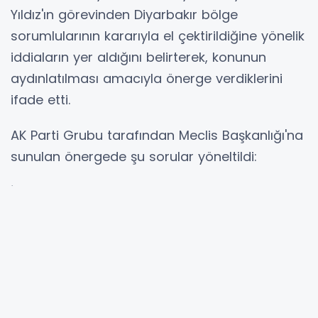
Yıldız'ın görevinden Diyarbakır bölge
sorumlularının kararıyla el çektirildiğine yönelik
iddiaların yer aldığını belirterek, konunun
aydınlatılması amacıyla önerge verdiklerini
ifade etti.
AK Parti Grubu tarafından Meclis Başkanlığı'na
sunulan önergede şu sorular yöneltildi:
İsmail Yıldız hangi gerekçelerle görevinden el
çektirilmiştir?
Görevden el çektirme işlemi hangi hukuki
gerekçeye dayandırılmıştır?
Yapılan iş ve işlemlerde hukuka aykırılık tespit