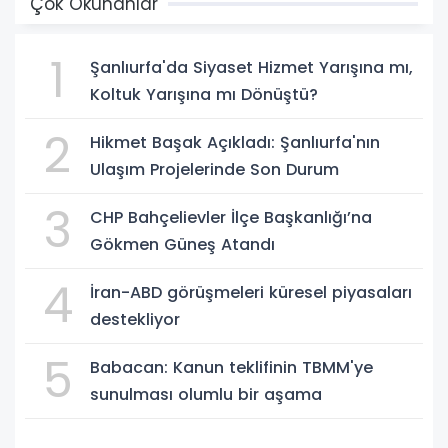
Çok Okunanlar
1
Şanlıurfa'da Siyaset Hizmet Yarışına mı,
Koltuk Yarışına mı Dönüştü?
2
Hikmet Başak Açıkladı: Şanlıurfa'nın
Ulaşım Projelerinde Son Durum
3
CHP Bahçelievler İlçe Başkanlığı’na
Gökmen Güneş Atandı
4
İran-ABD görüşmeleri küresel piyasaları
destekliyor
5
Babacan: Kanun teklifinin TBMM'ye
sunulması olumlu bir aşama