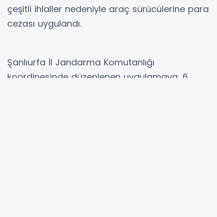
çeşitli ihlaller nedeniyle araç sürücülerine para
cezası uygulandı.
Şanlıurfa İl Jandarma Komutanlığı
koordinesinde düzenlenen uygulamaya, 6
asayiş timi, 2 trafik jandarması timi ve 1 JASAT
timi olmak üzere toplam 51 personel katıldı.
Denetimler kapsamında 153 araç ile 323 şahıs
kontrol edildi. Yapılan sorgulamalarda 1
yoklama kaçağı/bakaya şahıs yakalanırken, 1
çalıntı araç ele geçirildi.
Ekipler tarafından gerçekleştirilen trafik
denetimlerinde kurallara aykırı hareket ettiği