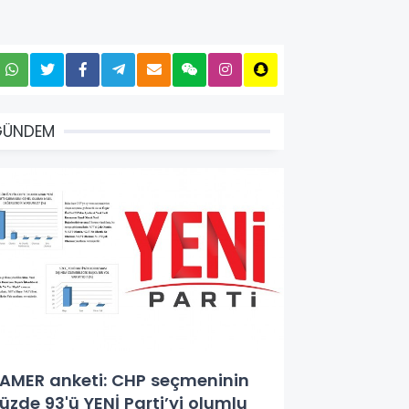
GÜNDEM
AMER anketi: CHP seçmeninin
üzde 93'ü YENİ Parti’yi olumlu