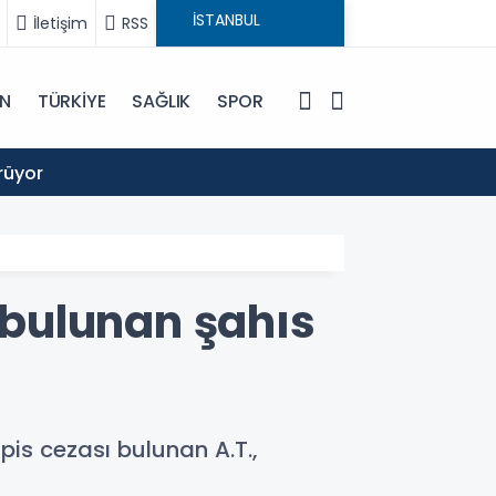
İletişim
RSS
IN
TÜRKİYE
SAĞLIK
SPOR
11:51
rüyor
Hürmüz Boğa
ı bulunan şahıs
pis cezası bulunan A.T.,