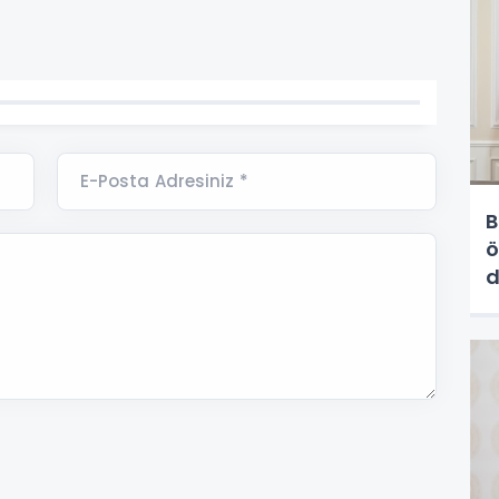
E-Posta Adresiniz *
B
ö
d