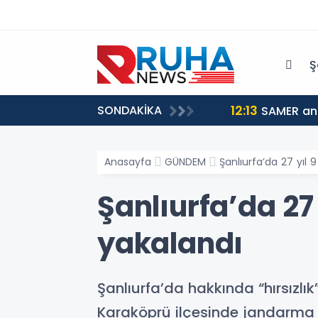
Ş
12:13
SONDAKİKA
SAMER ank
Anasayfa
GÜNDEM
Şanlıurfa’da 27 yıl
Şanlıurfa’da 27
yakalandı
Şanlıurfa’da hakkında “hırsızlı
Karaköprü ilçesinde jandarma e