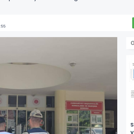
:55
S
y