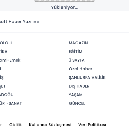
Yükleniyor...
isoft
Haber Yazılımı
OLOJİ
MAGAZİN
TİKA
EĞİTİM
omi-Emek
3.SAYFA
L
Özel Haber
İŞ
ŞANLIURFA VALİLİK
ŞET
DIŞ HABER
ADOĞU
YAŞAM
ÜR -SANAT
GÜNCEL
r
Gizlilik
Kullanıcı Sözleşmesi
Veri Politikası