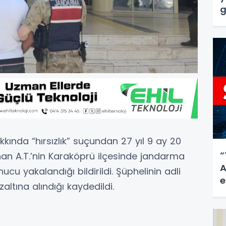
g
kkında “hırsızlık” suçundan 27 yıl 9 ay 20
“
nan A.T.’nin Karaköprü ilçesinde jandarma
A
cu yakalandığı bildirildi. Şüphelinin adli
e
tına alındığı kaydedildi.