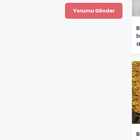
B
b
a
B