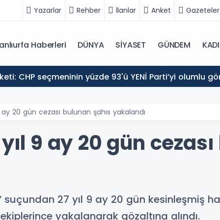
Yazarlar
Rehber
İlanlar
Anket
Gazeteler
anlıurfa Haberleri
DÜNYA
SİYASET
GÜNDEM
KAD
eti: CHP seçmeninin yüzde 93'ü YENİ Parti’yi olumlu gö
 9 ay 20 gün cezası bulunan şahıs yakalandı
 yıl 9 ay 20 gün cezas
k” suçundan 27 yıl 9 ay 20 gün kesinleşmiş ha
kiplerince yakalanarak gözaltına alındı.