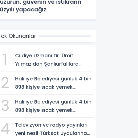
uzurun, güvenin ve istikrarın
üzyılı yapacağız
ok Okunanlar
1
Cildiye Uzmanı Dr. Ümit
Yılmaz'dan Şanlıurfalılara
Güneş Uyarısı: "Cildinizi Yaz-
2
Haliliye Belediyesi günlük 4 bin
Kış Koruyun"
898 kişiye sıcak yemek
ulaştırıyor
3
Haliliye Belediyesi günlük 4 bin
898 kişiye sıcak yemek
ulaştırıyor
4
Televizyon ve radyo yayınları
yeni nesil Türksat uydularına