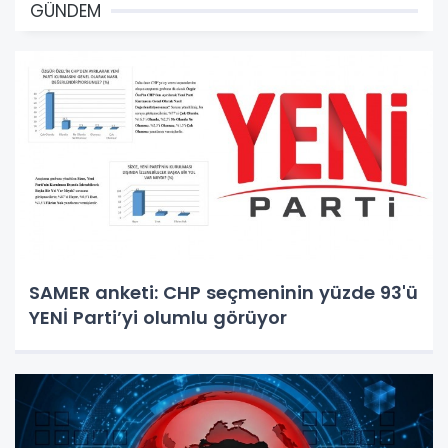
GÜNDEM
SAMER anketi: CHP seçmeninin yüzde 93'ü
YENİ Parti’yi olumlu görüyor