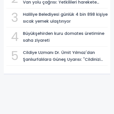
Van yolu çağrısı: Yetkilileri harekete
geçmeye davet ediyoruz
3
Haliliye Belediyesi günlük 4 bin 898 kişiye
sıcak yemek ulaştırıyor
4
Büyükşehirden kuru domates üretimine
saha ziyareti
5
Cildiye Uzmanı Dr. Ümit Yılmaz'dan
Şanlıurfalılara Güneş Uyarısı: "Cildinizi
Yaz-Kış Koruyun"