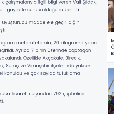
çalışmalarıyla ilgili bilgi veren Vali Şıldak,
r gayretle sürdürüldüğünü belirtti.
 uyuşturucu madde ele geçirildiğini
ştı:
M
kilogram metamfetamin, 20 kilograma yakın
Ö
eçirildi. Ayrıca 7 binin üzerinde captagon
B
kalandı. Özellikle Akçakale, Birecik,
va, Suruç ve Viranşehir ilçelerinde yüksek
l konuldu ve çok sayıda tutuklama
şturucu ticareti suçundan 792 şüphelinin
i.