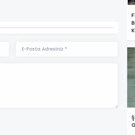
F
B
K
Y
E-Posta Adresiniz *
Ş
G