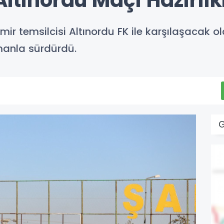
Altınordu Maçı Hazırlı
zmir temsilcisi Altınordu FK ile karşılaşacak ol
manla sürdürdü.