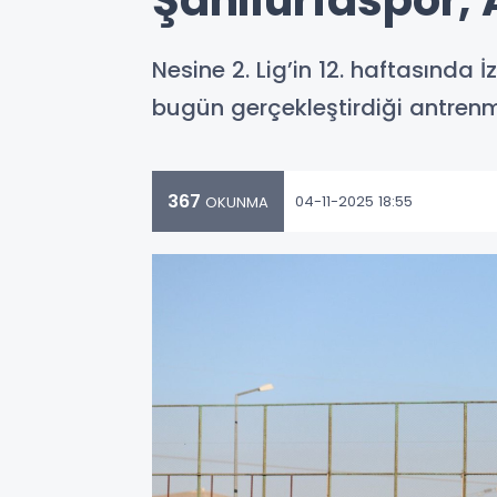
Şanlıurfaspor, 
Nesine 2. Lig’in 12. haftasında İ
bugün gerçekleştirdiği antren
367
04-11-2025 18:55
OKUNMA