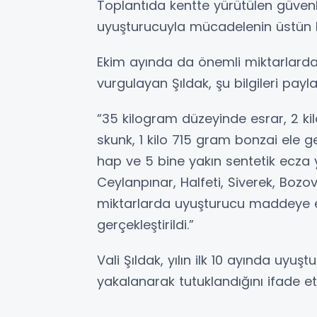
Toplantıda kentte yürütülen güvenlik 
uyuşturucuyla mücadelenin üstün bi
Ekim ayında da önemli miktarlarda
vurgulayan Şıldak, şu bilgileri payla
“35 kilogram düzeyinde esrar, 2 
skunk, 1 kilo 715 gram bonzai ele g
hap ve 5 bine yakın sentetik ecza ya
Ceylanpınar, Halfeti, Siverek, Bozo
miktarlarda uyuşturucu maddeye e
gerçekleştirildi.”
Vali Şıldak, yılın ilk 10 ayında uyu
yakalanarak tutuklandığını ifade ett