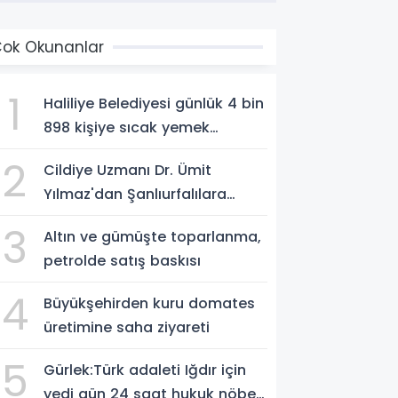
ok Okunanlar
1
Haliliye Belediyesi günlük 4 bin
898 kişiye sıcak yemek
ulaştırıyor
2
Cildiye Uzmanı Dr. Ümit
Yılmaz'dan Şanlıurfalılara
Güneş Uyarısı: "Cildinizi Yaz-
3
Altın ve gümüşte toparlanma,
Kış Koruyun"
petrolde satış baskısı
4
Büyükşehirden kuru domates
üretimine saha ziyareti
5
Gürlek:Türk adaleti Iğdır için
yedi gün 24 saat hukuk nöbeti