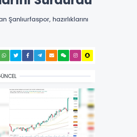
klarını Sürdürdü
an Şanlıurfaspor, hazırlıklarını
GÜNCEL