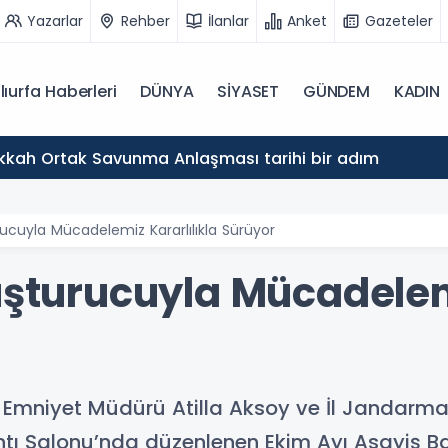
Yazarlar
Rehber
İlanlar
Anket
Gazeteler
lıurfa Haberleri
DÜNYA
SİYASET
GÜNDEM
KADIN
akkah Ortak Savunma Anlaşması tarihi bir adım
urucuyla Mücadelemiz Kararlılıkla Sürüyor
uşturucuyla Mücadelemi
 İl Emniyet Müdürü Atilla Aksoy ve İl Jandar
plantı Salonu’nda düzenlenen Ekim Ayı Asayiş B