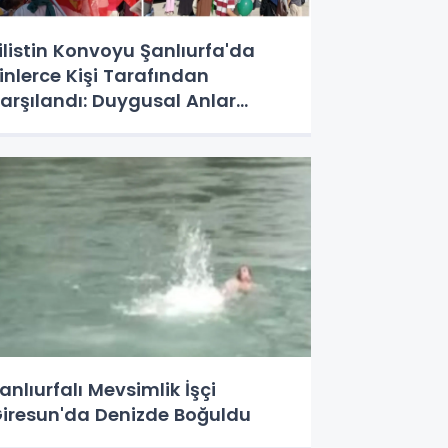
ilistin Konvoyu Şanlıurfa'da
inlerce Kişi Tarafından
arşılandı: Duygusal Anlar
aşandı
anlıurfalı Mevsimlik İşçi
iresun'da Denizde Boğuldu