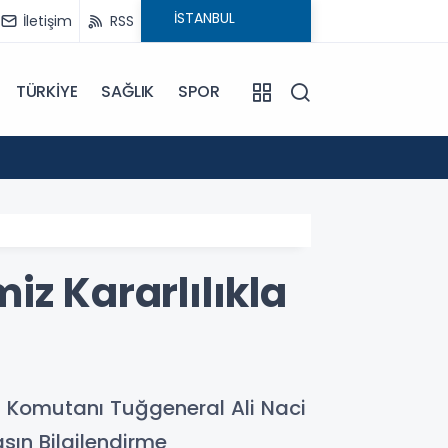
İletişim
RSS
TÜRKİYE
SAĞLIK
SPOR
19:48
İran D
z Kararlılıkla
ma Komutanı Tuğgeneral Ali Naci
asın Bilgilendirme