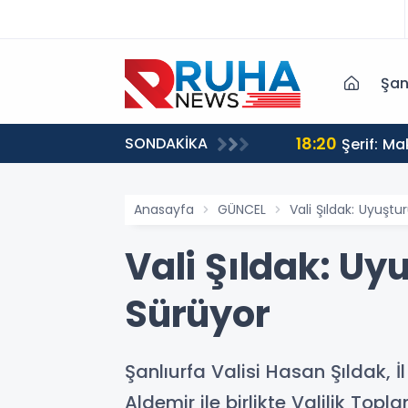
Şan
18:20
SONDAKİKA
Şerif: M
Anasayfa
GÜNCEL
Vali Şıldak: Uyuşt
Vali Şıldak: Uy
Sürüyor
Şanlıurfa Valisi Hasan Şıldak,
Aldemir ile birlikte Valilik To