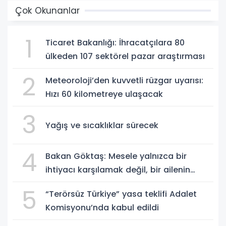
Çok Okunanlar
1
Ticaret Bakanlığı: İhracatçılara 80
ülkeden 107 sektörel pazar araştırması
2
Meteoroloji’den kuvvetli rüzgar uyarısı:
Hızı 60 kilometreye ulaşacak
3
Yağış ve sıcaklıklar sürecek
4
Bakan Göktaş: Mesele yalnızca bir
ihtiyacı karşılamak değil, bir ailenin
güçlenmesi
5
“Terörsüz Türkiye” yasa teklifi Adalet
Komisyonu’nda kabul edildi