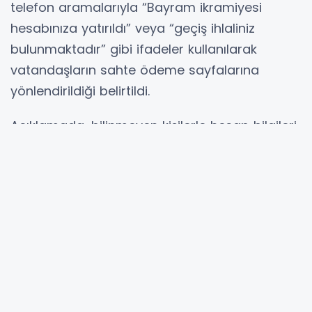
telefon aramalarıyla “Bayram ikramiyesi
hesabınıza yatırıldı” veya “geçiş ihlaliniz
bulunmaktadır” gibi ifadeler kullanılarak
vatandaşların sahte ödeme sayfalarına
yönlendirildiği belirtildi.
Açıklamada, bilinmeyen kişilerle hesap bilgileri,
şifre ve kişisel verilerin paylaşılmaması,
mesajlardaki bağlantılara tıklanmaması ve
işlemlerin yalnızca resmi kurumların internet
siteleri ile uygulamaları üzerinden yapılması
gerektiği vurgulandı.
Özellikle gençlerin sosyal medya tuzaklarına,
ileri yaş grubundaki vatandaşların ise panik
oluşturan telefon aramalarına karşı risk