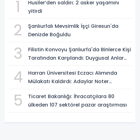
1
Husiler’den saldırı: 2 asker yaşamını
yitirdi
2
Şanlıurfalı Mevsimlik İşçi Giresun'da
Denizde Boğuldu
3
Filistin Konvoyu Şanlıurfa'da Binlerce Kişi
Tarafından Karşılandı: Duygusal Anlar
Yaşandı
4
Harran Üniversitesi Eczacı Alımında
Mülakatı Kaldırdı: Adaylar Noter
Kurasıyla Belirlenecek
5
Ticaret Bakanlığı: İhracatçılara 80
ülkeden 107 sektörel pazar araştırması