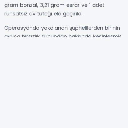
gram bonzai, 3,21 gram esrar ve 1 adet
ruhsatsız av tüfeği ele geçirildi.
Operasyonda yakalanan şüphelilerden birinin
ayrıca hırsızlık suçundan hakkında kesinleşmiş
27 yıl 9 ay 20 gün hapis cezası bulunduğu ve
arandığı tespit edildi.
Şüpheliler hakkında adli işlem başlatılırken,
emniyet birimleri tarafından uyuşturucu ve
diğer suçlarla mücadele çalışmalarının
sürdürüldüğü bildirildi.
Hibya Haber Ajansı