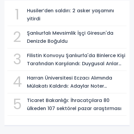
1
Husiler’den saldırı: 2 asker yaşamını
yitirdi
2
Şanlıurfalı Mevsimlik İşçi Giresun'da
Denizde Boğuldu
3
Filistin Konvoyu Şanlıurfa'da Binlerce Kişi
Tarafından Karşılandı: Duygusal Anlar
Yaşandı
4
Harran Üniversitesi Eczacı Alımında
Mülakatı Kaldırdı: Adaylar Noter
Kurasıyla Belirlenecek
5
Ticaret Bakanlığı: İhracatçılara 80
ülkeden 107 sektörel pazar araştırması