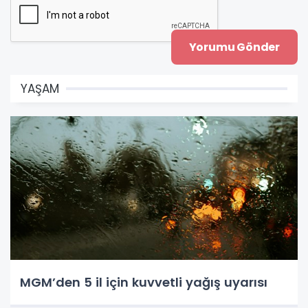
YAŞAM
MGM’den 5 il için kuvvetli yağış uyarısı