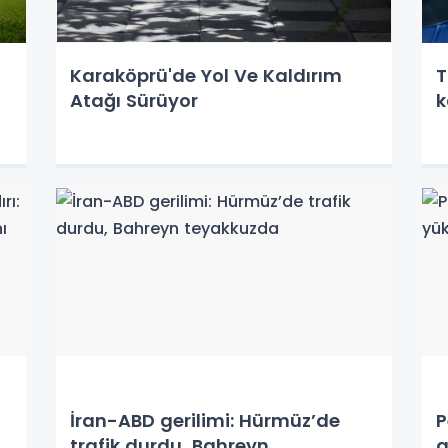
Karaköprü'de Yol Ve Kaldırım
T
Atağı Sürüyor
k
İran-ABD gerilimi: Hürmüz’de
P
trafik durdu, Bahreyn
g