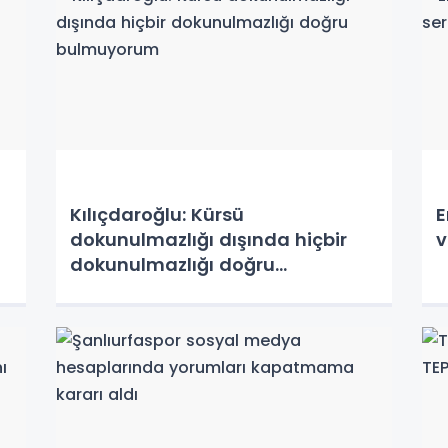
Kılıçdaroğlu: Kürsü
E
dokunulmazlığı dışında hiçbir
v
dokunulmazlığı doğru
bulmuyorum