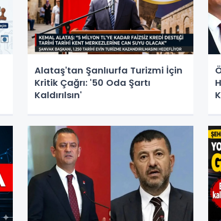
Alataş'tan Şanlıurfa Turizmi İçin
Ö
Kritik Çağrı: '50 Oda Şartı
H
Kaldırılsın'
K