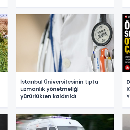
İstanbul Üniversitesinin tıpta
D
uzmanlık yönetmeliği
K
yürürlükten kaldırıldı
Y