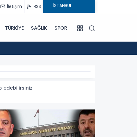
İletişim
RSS
TÜRKİYE
SAĞLIK
SPOR
19:48
İran D
 edebilirsiniz.