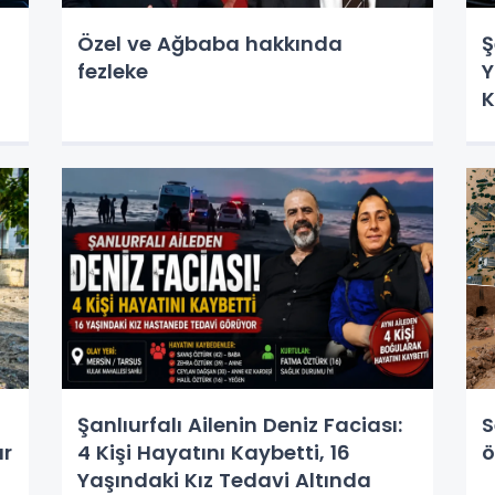
Özel ve Ağbaba hakkında
Ş
fezleke
Y
K
Şanlıurfalı Ailenin Deniz Faciası:
S
ar
4 Kişi Hayatını Kaybetti, 16
ö
Yaşındaki Kız Tedavi Altında