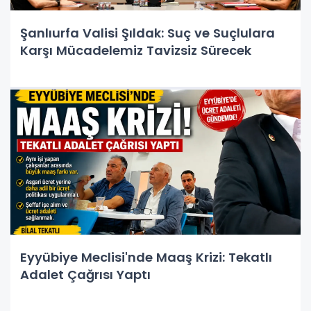
Şanlıurfa Valisi Şıldak: Suç ve Suçlulara
Karşı Mücadelemiz Tavizsiz Sürecek
Eyyübiye Meclisi'nde Maaş Krizi: Tekatlı
Adalet Çağrısı Yaptı