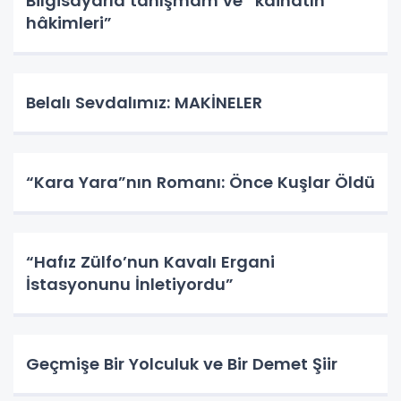
Bilgisayarla tanışmam ve “kâinatın
hâkimleri”
Belalı Sevdalımız: MAKİNELER
“Kara Yara”nın Romanı: Önce Kuşlar Öldü
“Hafız Zülfo’nun Kavalı Ergani
İstasyonunu İnletiyordu”
Geçmişe Bir Yolculuk ve Bir Demet Şiir