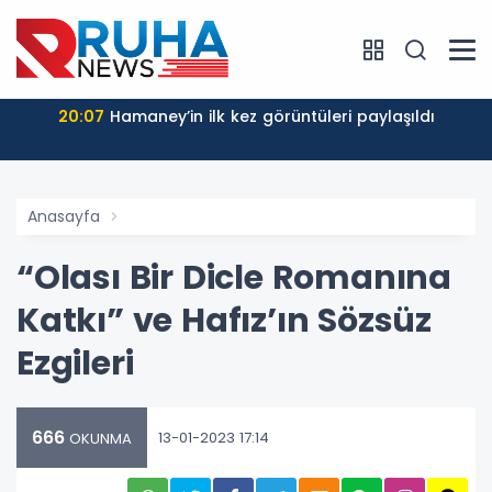
20:07
Hamaney’in ilk kez görüntüleri paylaşıldı
Anasayfa
“Olası Bir Dicle Romanına
Katkı” ve Hafız’ın Sözsüz
Ezgileri
666
13-01-2023 17:14
OKUNMA