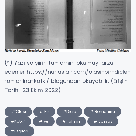
(*) Yazı ve şiirin tamamını okumayı arzu
edenler https://nuriaslan.com/olasi-bir-dicle-
romanina-katki/ blogundan okuyabilir. (Erişim
Tarihi: 23 Ekim 2022)
#“Olası
# Bir
#Dicle
# Romanına
#Katkı”
# ve
#Hafız’ın
# Sözsüz
#Ezgileri