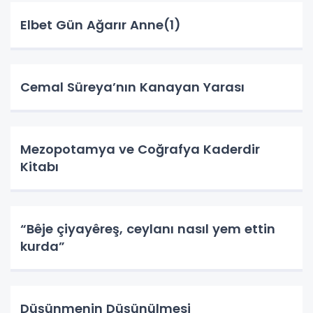
Elbet Gün Ağarır Anne(1)
Cemal Süreya’nın Kanayan Yarası
Mezopotamya ve Coğrafya Kaderdir
Kitabı
“Bêje çiyayêreş, ceylanı nasıl yem ettin
kurda”
Düşünmenin Düşünülmesi