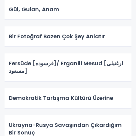
Gül, Gulan, Anam
Bir Fotoğraf Bazen Çok Şey Anlatır
Fersûde [فرسوده]/ Erganili Mesud [ارغنيلى
مسعود]
Demokratik Tartışma Kültürü Üzerine
Ukrayna-Rusya Savaşından Çıkardığım
Bir Sonuç